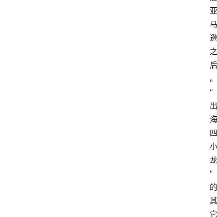
电
商
电
登录
注册
商
服
务
“
跨
境
电
商
电
”
商
专
栏