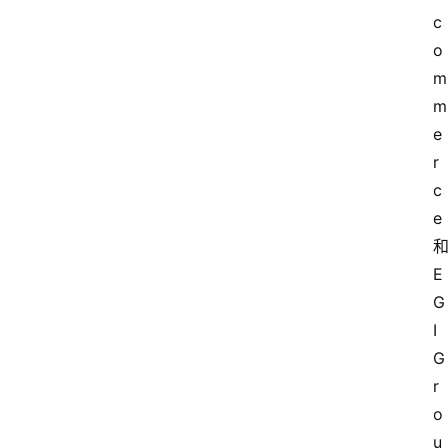
c
o
m
m
e
r
c
e 
和
E
G
I 
G
r
o
u