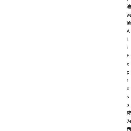
A
l
i
E
x
p
r
e
s
s
首