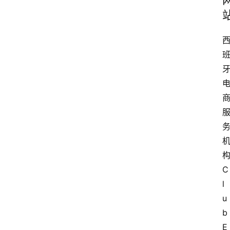
C
l
u
b 
E