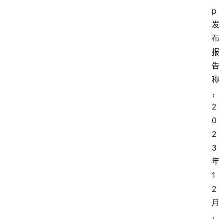
p
2
0
2
3
1
2