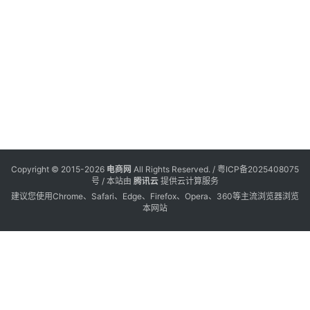
管
理
暂
行
办
法
》
备
案
Copyright © 2015-2026
电商网
All Rights Reserved. /
粤ICP备2025408075
号
/ 本站由
腾讯云
提供云计算服务
建议您使用Chrome、Safari、Edge、Firefox、Opera、360等主流浏览器浏览
本网站