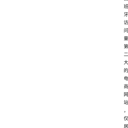
页
快
讯
头
条
电
商
产
业
电
商
领
域