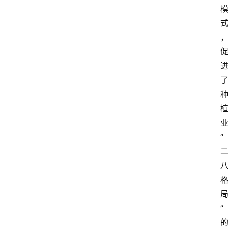
会
议
展
览
“
”