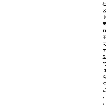
首
页
快
讯
头
条
电
商
产
业
电
商
领
域