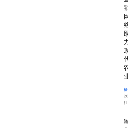
橘
2
社