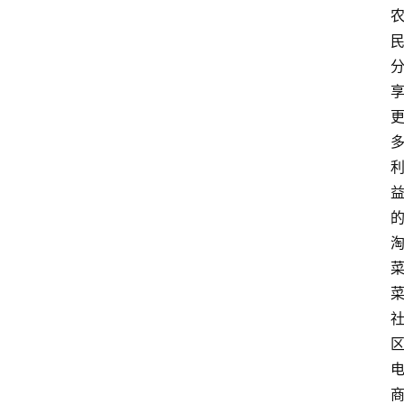
电
商
电
登录
注册
商
服
务
跨
境
电
商
电
商
专
栏