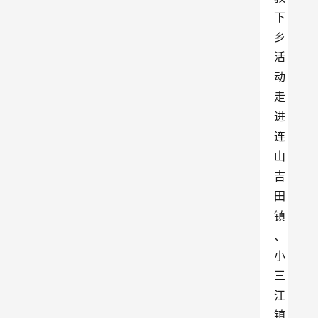
下
乡
活
动
走
进
连
山
吉
田
镇
、
小
三
江
镇