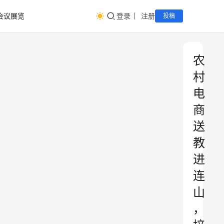
会议展览
登录
注册
投稿
农
村
电
商
送
教
进
连
山
，