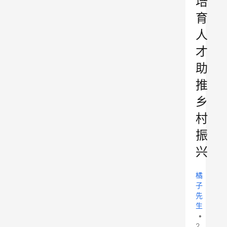
培
育
人
才
助
推
乡
村
振
兴
橘
子
先
生
•
2