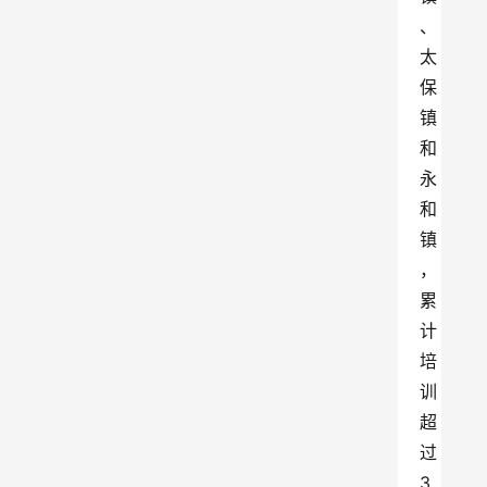
、
太
保
镇
和
永
和
镇
，
累
计
培
训
超
过
3