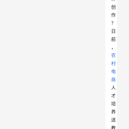
创
作
？
日
前
，
农
村
电
商
人
才
培
养
送
教