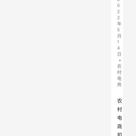
0
2
2
年
5
月
1
4
日
•
农
村
电
商
农
村
电
商
如