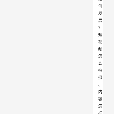
何
发
展
？
短
视
频
怎
么
拍
摄
、
内
容
怎
样