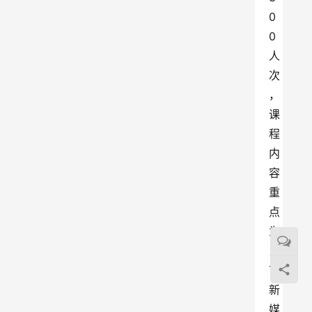
0
0
人
次
，
课
程
内
容
重
点
为
当
下
新
媒