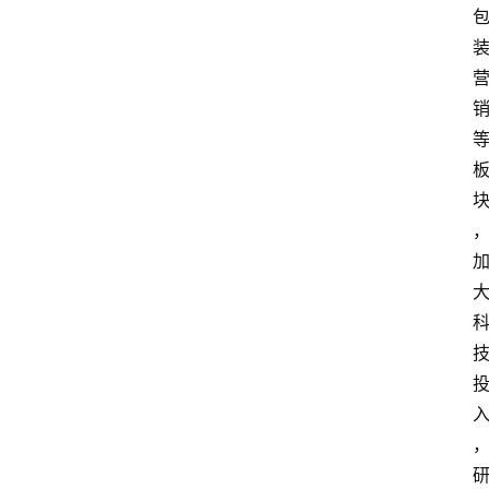
首
页
快
讯
头
条
电
商
产
业
电
商
领
域