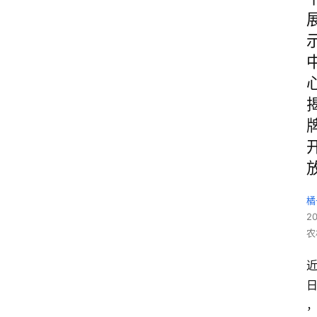
橘
2
农