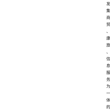
电
商
电
登录
注册
商
服
务
跨
境
电
商
电
商
专
栏