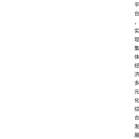
会
议
展
览