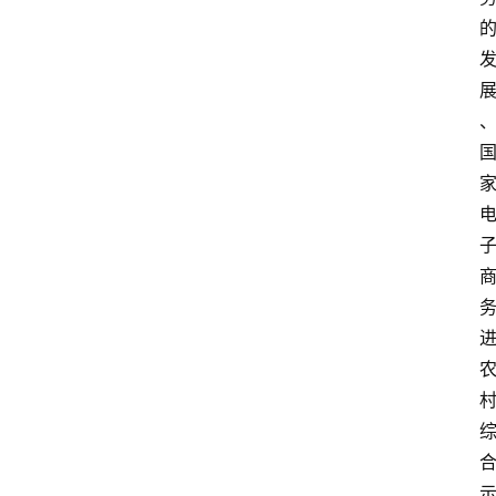
电
商
电
登录
注册
商
服
务
跨
境
电
商
电
商
专
栏