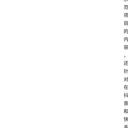
会
议
展
览