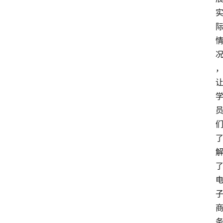
首
页
快
讯
头
条
电
商
产
业
电
商
领
域