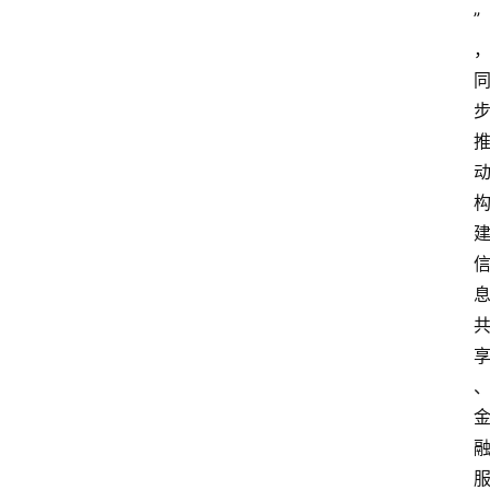
首
”
页
快
讯
头
条
电
商
产
业
电
商
领
域