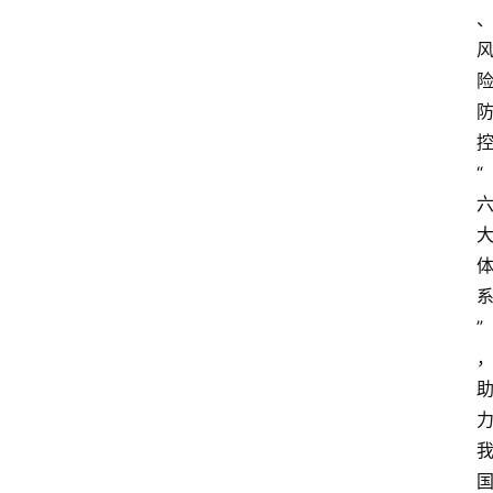
会
议
展
览
“
”