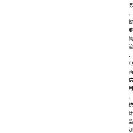
电
商
电
登录
注册
商
服
务
跨
境
电
商
电
商
专
栏