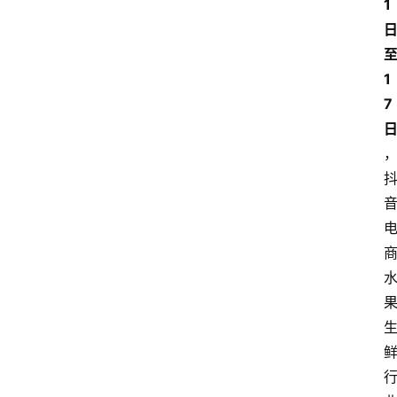
首
1
页
快
1
讯
7
头
条
电
商
产
业
电
商
领
域