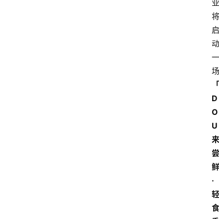
电
商
电
登录
注册
商
服
务
D
跨
O
境
U
电
商
电
商
·
专
栏