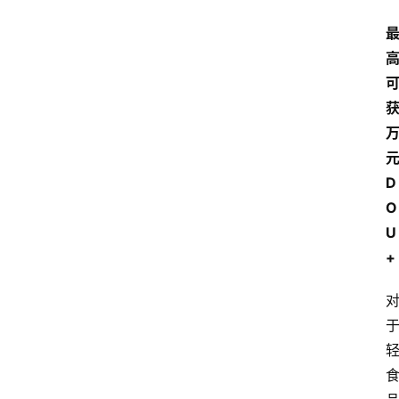
D
O
U
+