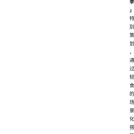
会
议
展
览