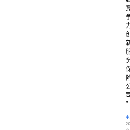
”
电
2