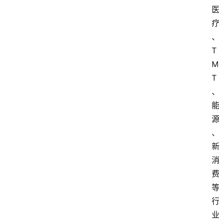
T
M
T