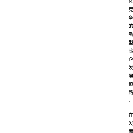
首
页
快
讯
头
条
电
商
产
业
电
商
领
域