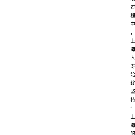
电
商
电
登录
注册
商
服
务
跨
境
电
商
电
“
商
专
栏