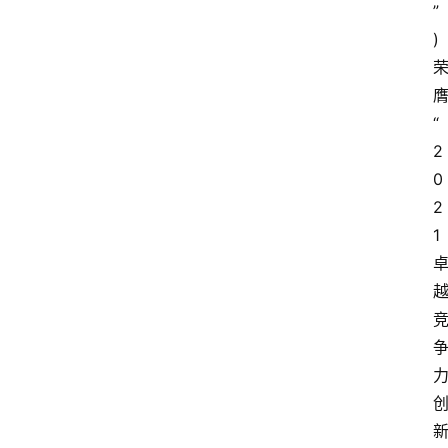
”
)
“
2
0
2
1