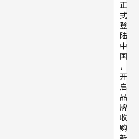
正
式
登
陆
中
国
，
开
启
品
牌
收
购
新