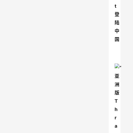
t
登
陆
中
国