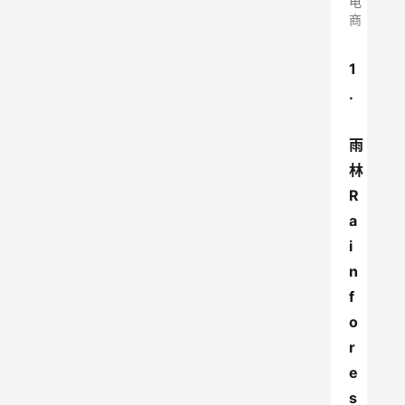
电
商
1
.
雨
林
R
a
i
n
f
o
r
e
s