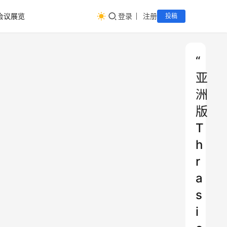
会议展览
登录
注册
投稿
“
亚
洲
版
T
h
r
a
s
i