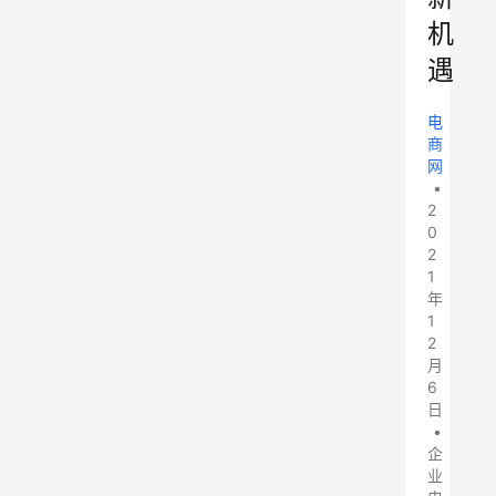
机
遇
电
商
网
•
2
0
2
1
年
1
2
月
6
日
•
企
业