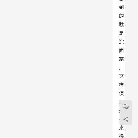
到
的
就
是
涂
面
霜
,
这
样
保
湿
效
果
来
得