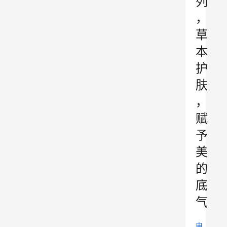
列
，
草
本
护
肤
，
赋
予
美
的
底
气
电