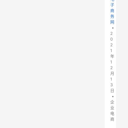
子
商
务
网
•
2
0
2
1
年
1
2
月
1
3
日
•
企
业
电
商