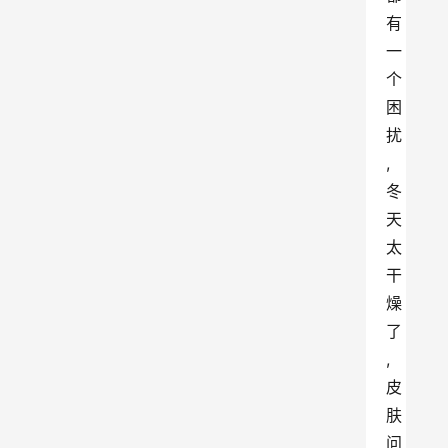
有
一
个
困
扰
,
冬
天
太
干
燥
了
,
皮
肤
问