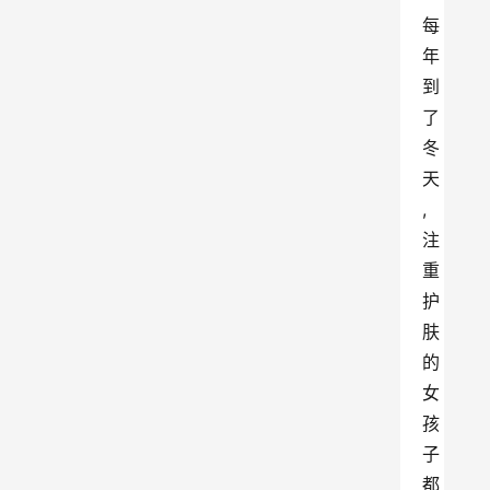
每
年
到
了
冬
天
,
注
重
护
肤
的
女
孩
子
都