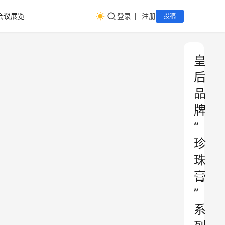
会议展览
登录
注册
投稿
皇
后
品
牌
“
珍
珠
膏
”
系