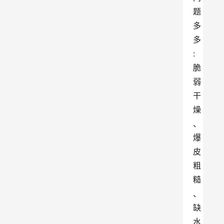
题
多
多
:
脆
弱
干
燥
、
爆
皮
粗
糙
、
缺
水