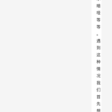
暗
哑
等
等
。
遇
到
这
种
情
况
我
们
首
先
想