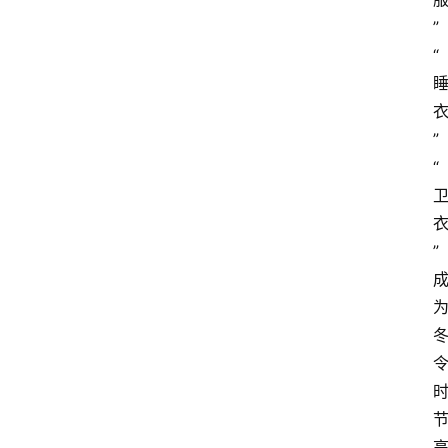
”
“
”
“
”