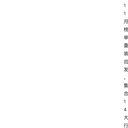
电
1
商
1
电
登录
注册
商
服
务
跨
境
电
商
电
1
商
4
专
栏