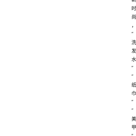
“
”
“
”
“
”