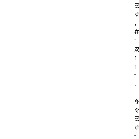
“
1
1
”
“
”