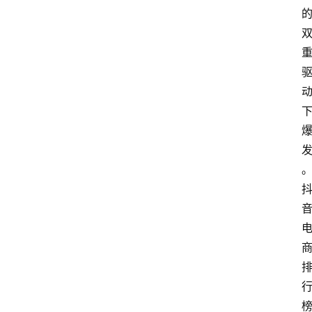
首
页
快
讯
头
条
电
商
产
业
电
商
领
域