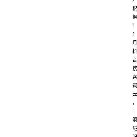
1
1
“