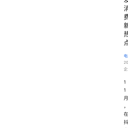
电
2
企
1
1