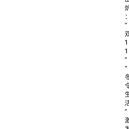
“
1
1
”
“
”