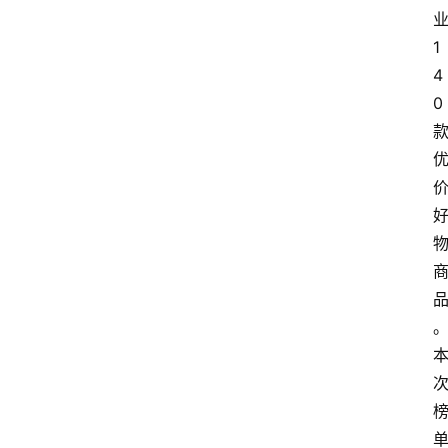
会
1
议
展
4
览
0