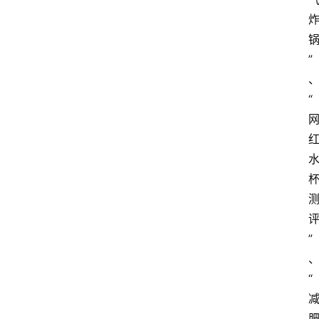
”
“
”
“