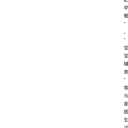
”
“
”