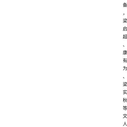
首
页
快
讯
头
条
电
商
产
业
电
商
领
域