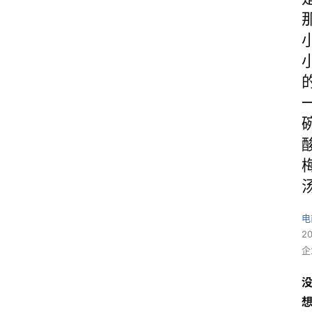
电
2
企