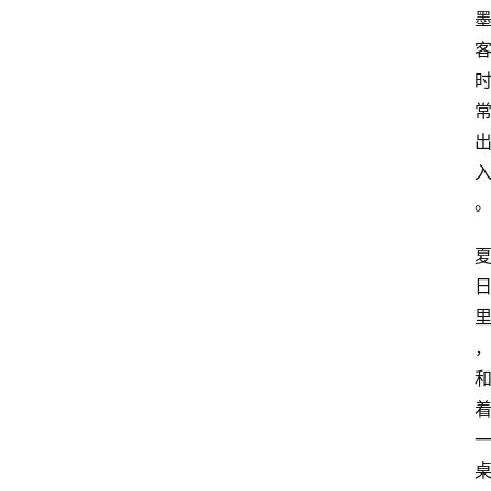
电
商
电
登录
注册
商
服
务
跨
境
电
商
电
商
专
栏