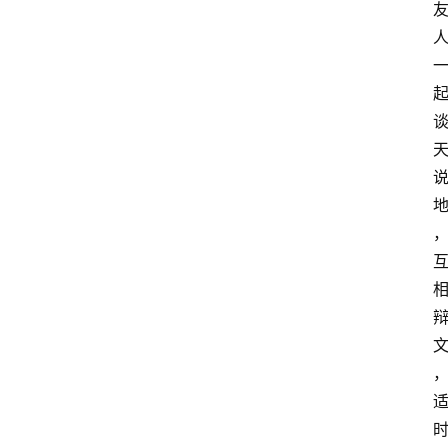
会
议
展
览