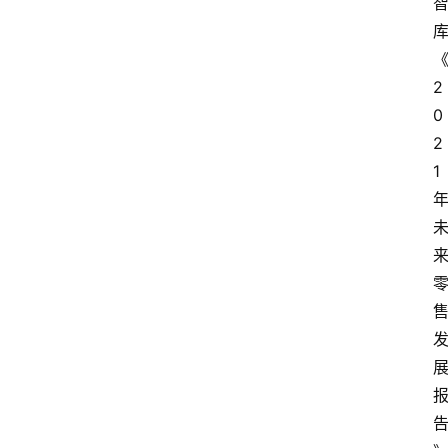
首
页
快
2
讯
0
2
头
1
条
电
商
产
业
电
商
领
域