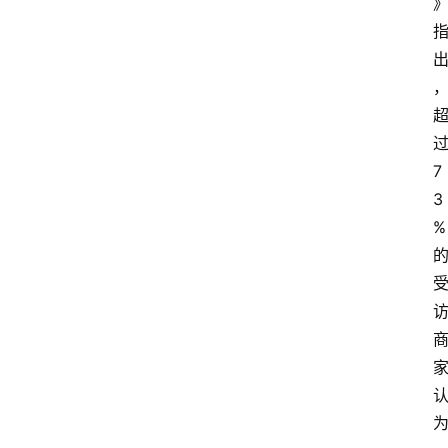
电
商
电
登录
注册
商
服
务
7
3
跨
%
境
电
商
电
商
专
栏