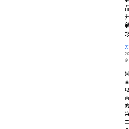
天
2
企