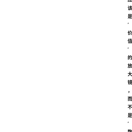
‘
’
‘