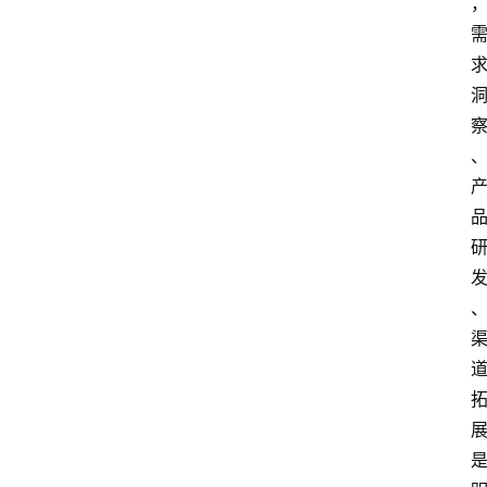
会
议
展
览