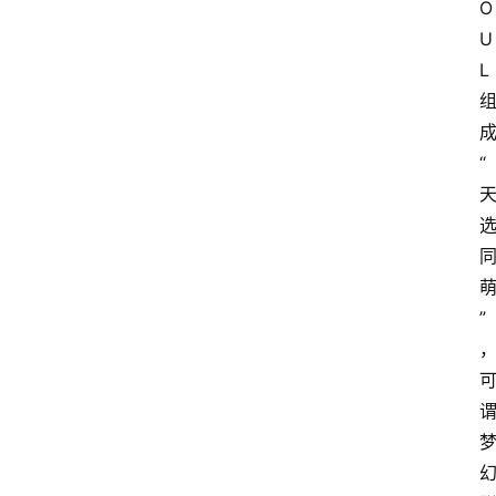
O
会
U
议
L
展
览
“
”