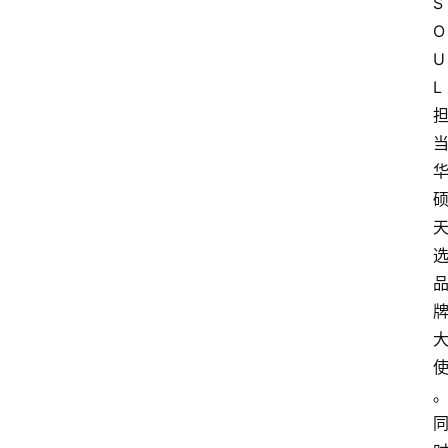
S
O
U
L