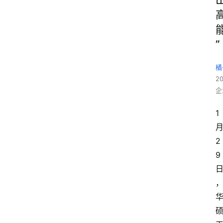
”
橘
2
企
1
2
9