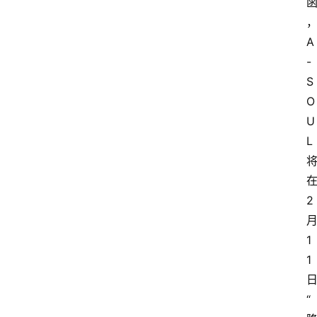
A
-
S
O
U
L
2
1
1
“