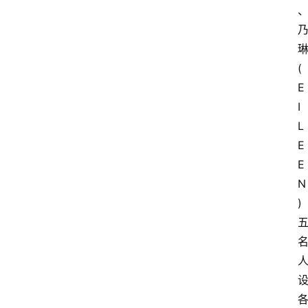
(
E
I
L
E
E
N
)