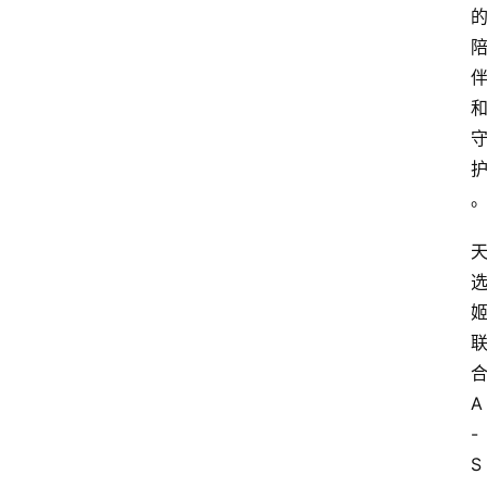
电
商
电
登录
注册
商
服
务
跨
境
电
商
电
商
A
专
-
栏
S