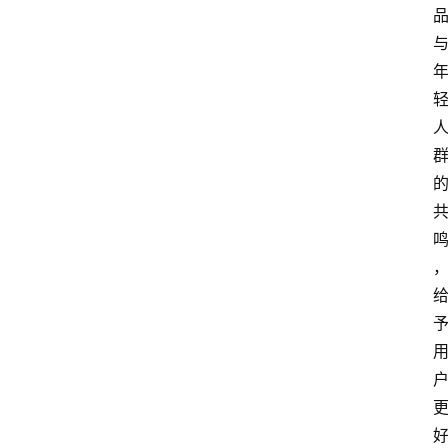
首
页
快
讯
头
条
电
商
产
业
电
商
领
域