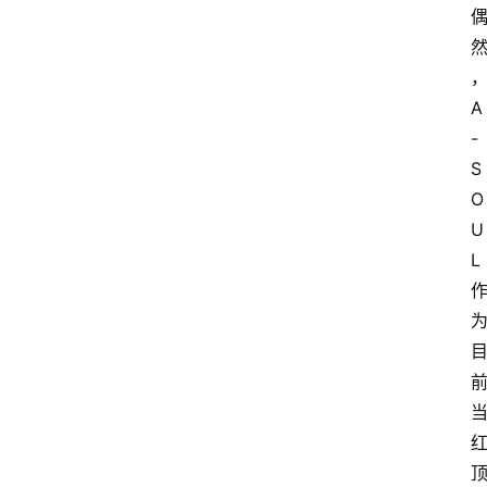
A
-
S
O
U
L