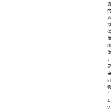
(
A
V