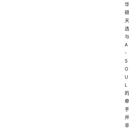
A
-
S
O
U
L