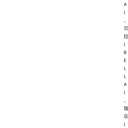
A
)
(
B
E
L
L
A
)
(