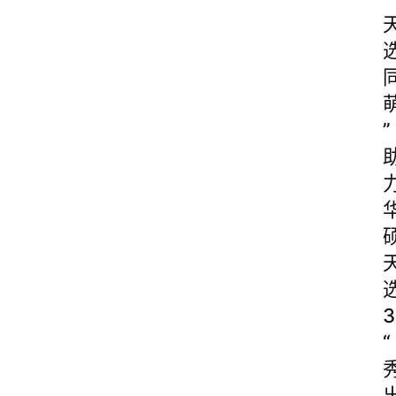
”
3
“