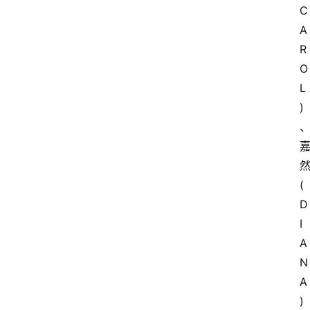
C
A
R
O
L
)
(
D
I
A
N
A
)