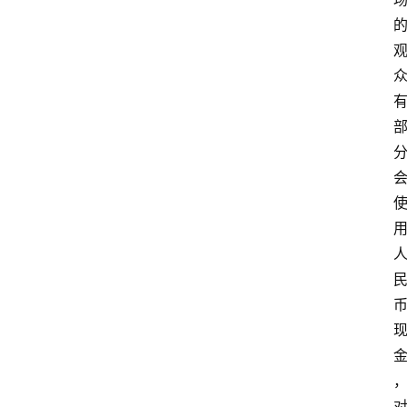
首
页
快
讯
头
条
电
商
产
业
电
商
领
域