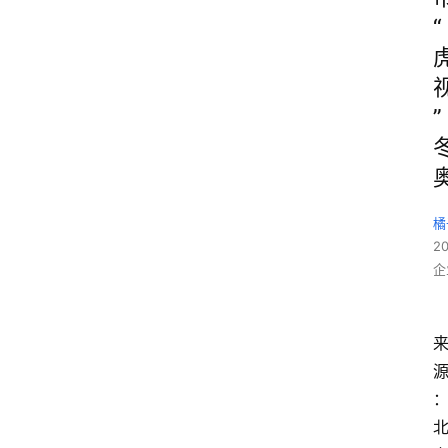
“
”
橘
2
企