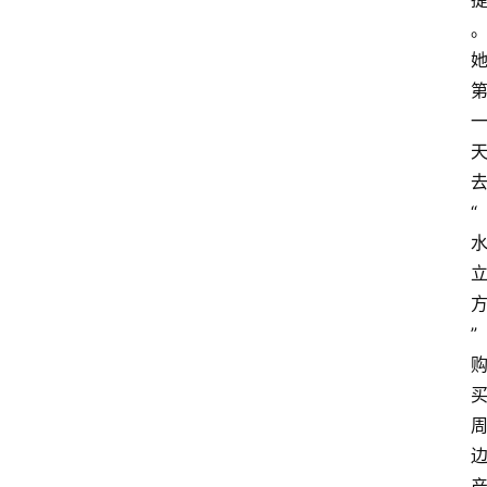
会
议
展
览
“
”