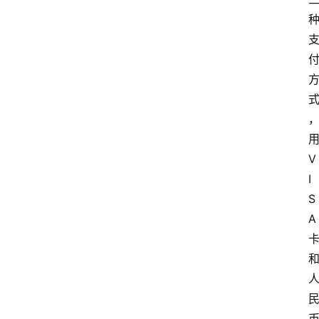
V
I
S
A