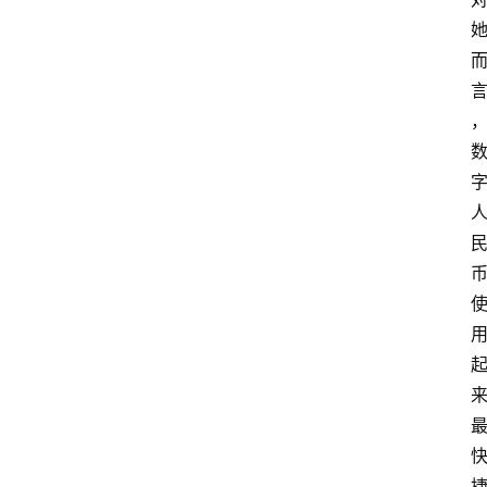
电
商
电
登录
注册
商
服
务
跨
境
电
商
电
商
专
栏