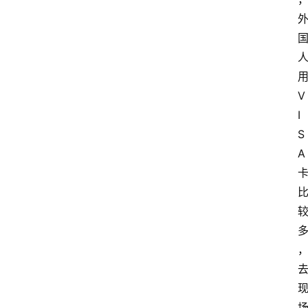
V
I
S
A