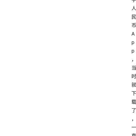
A
p
p 