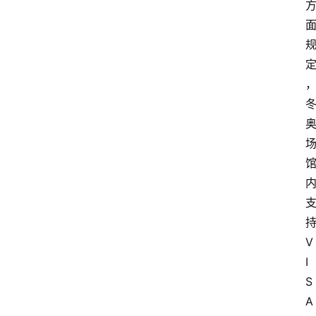
V
I
S
A