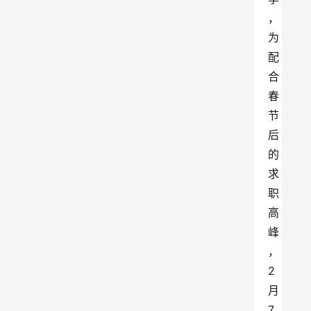
，
为
配
合
春
节
后
的
求
职
高
峰
，
2
月
7