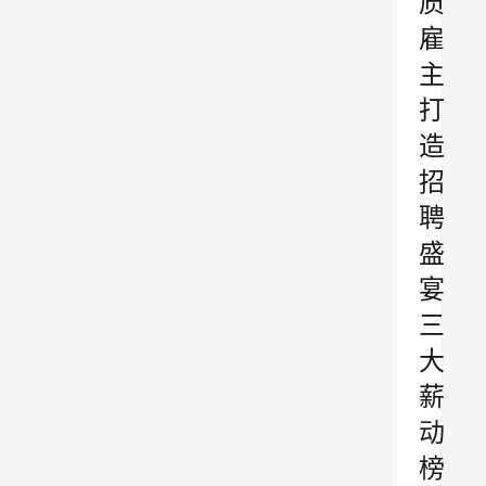
质
雇
主
打
造
招
聘
盛
宴
三
大
薪
动
榜