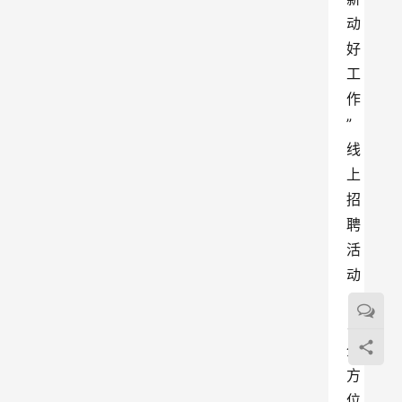
动
好
工
作
”
线
上
招
聘
活
动
，
以
全
方
位