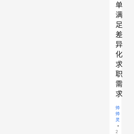
单
满
足
差
异
化
求
职
需
求
帅
帅
灵
•
2