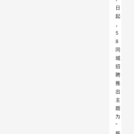
日
起
，
5
8
同
城
招
聘
推
出
主
题
为
“
薪