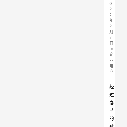
0
2
2
年
2
月
7
日
•
企
业
电
商
经
过
春
节
的
休