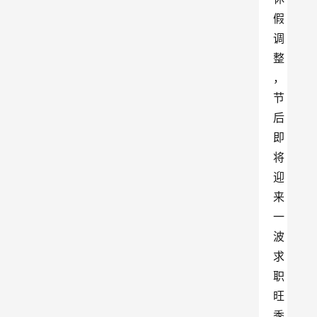
假
调
整
，
节
后
即
将
迎
来
一
波
求
职
旺
季