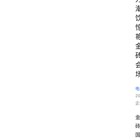
电
2
企