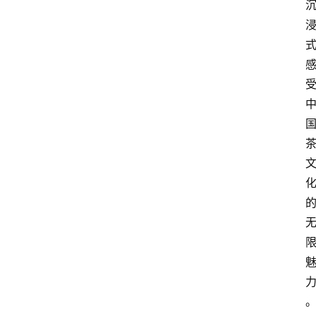
电
商
电
登录
注册
商
服
务
跨
境
电
商
电
商
专
栏