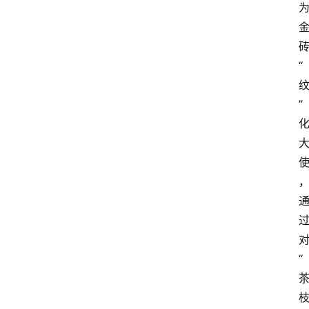
“
”
“