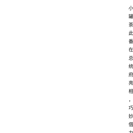
会
议
展
览