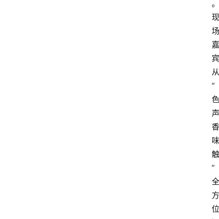
首
页
快
讯
头
“
条
电
商
产
业
电
”
商
领
域