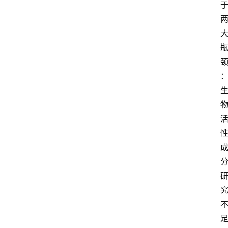
电
商
电
登录
注册
商
服
务
跨
境
电
商
电
商
专
栏