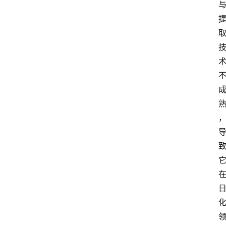
会
议
展
览