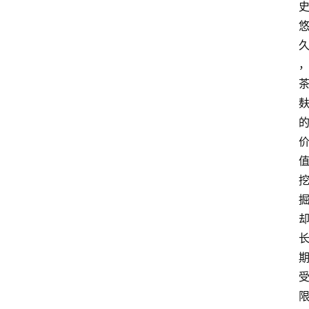
首
页
快
讯
头
条
电
商
产
业
电
商
领
域