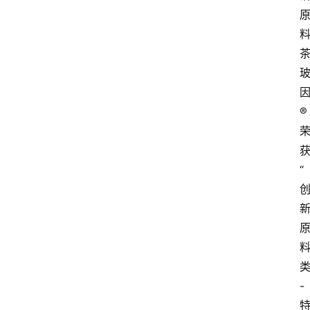
®
“
-