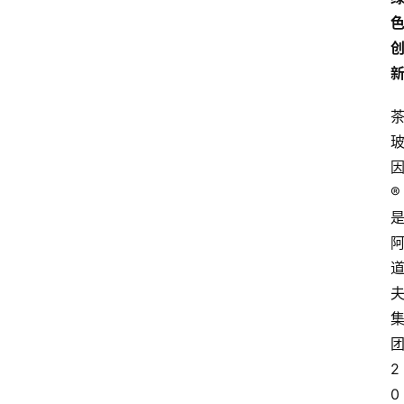
®
2
0