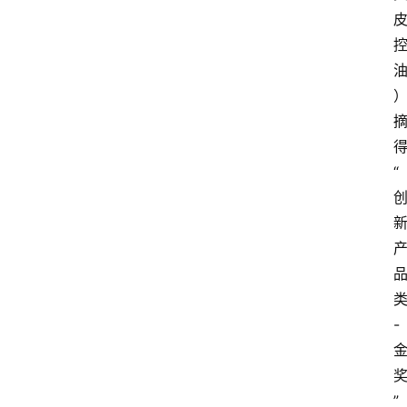
“
-
”