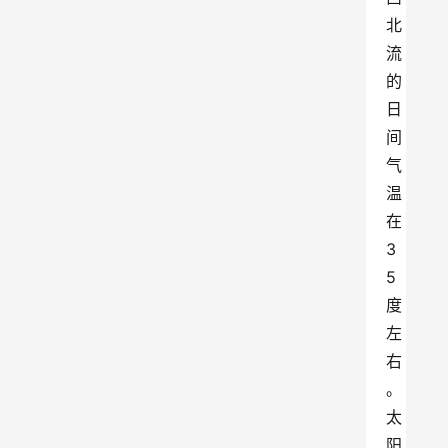
北
流
的
日
间
气
温
在
3
5
度
左
右
。
太
阳