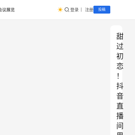
会议展览
登录
注册
投稿
甜
过
初
恋
！
抖
音
直
播
间