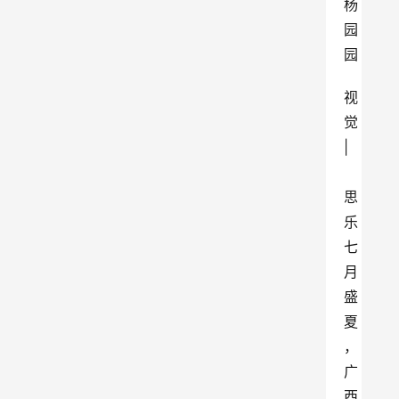
杨
园
园
视
觉 
|
思
乐
七
月
盛
夏
，
广
西