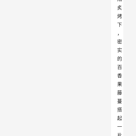
炙
烤
下
，
密
实
的
百
香
果
藤
蔓
搭
起
一
片