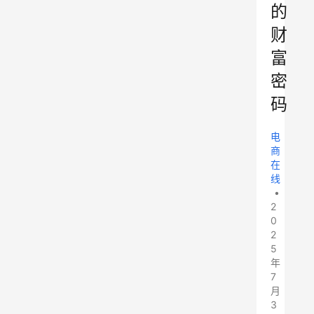
的
财
富
密
码
电
商
在
线
•
2
0
2
5
年
7
月
3