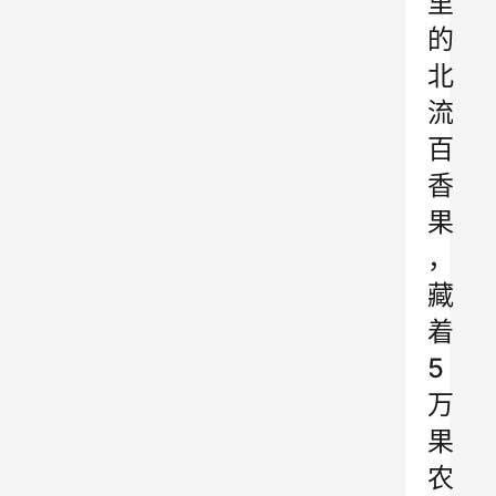
里
的
北
流
百
香
果
，
藏
着
5
万
果
农