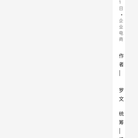
1
日
•
企
业
电
商
作
者 
|
罗
文
统
筹 
| 