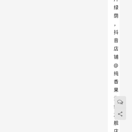
绿
荫
，
抖
音
店
铺
@
纯
香
果
生
鲜
旗
舰
店