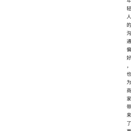
会
议
展
览