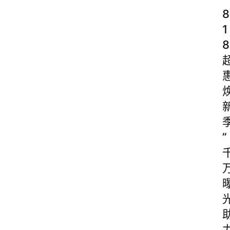
8
1
8
”