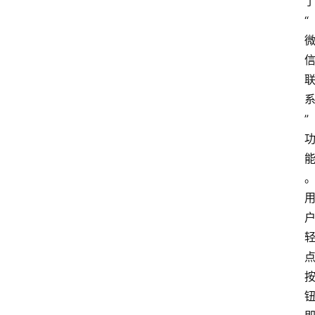
首
页
“
快
讯
头
”
条
电
商
产
业
电
商
领
域