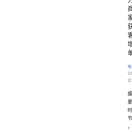
电
2
企