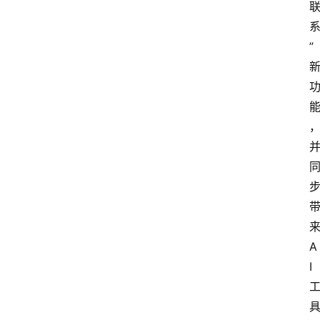
”
A
I