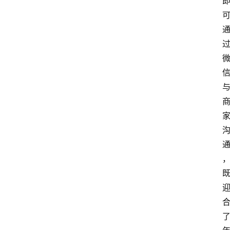
电
商
电
登录
注册
商
服
务
跨
境
电
商
电
商
专
栏