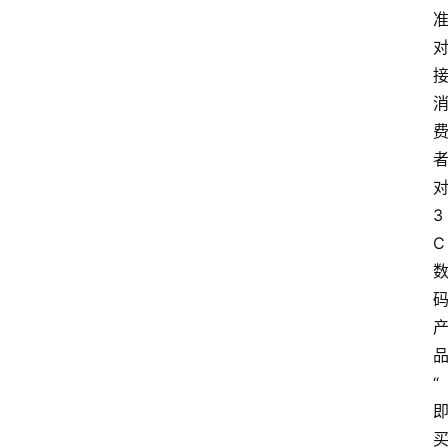
3
C
“