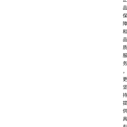
电
商
电
登录
注册
商
服
务
跨
境
电
商
电
商
专
栏