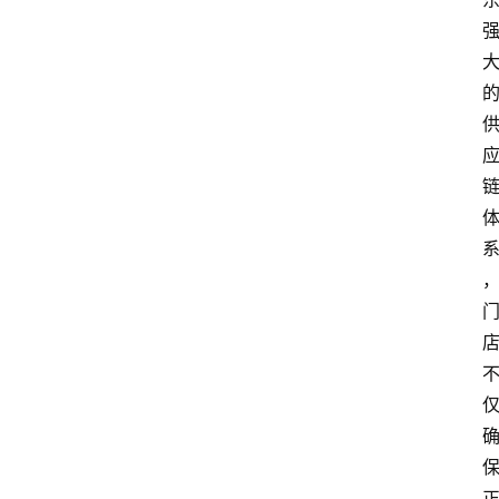
首
页
快
讯
头
条
电
商
产
业
电
商
领
域