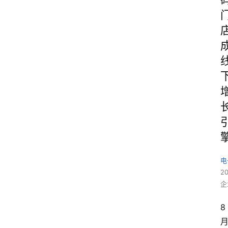
电
2
企
8