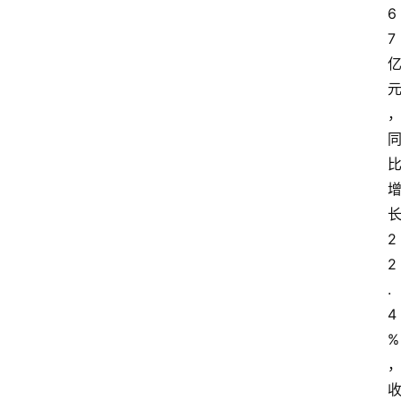
6
7
2
2
.
4
%