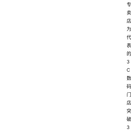
3
C
3