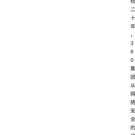
会
议
展
览
3
6
0 