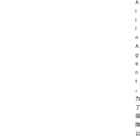
A
l
l 
I
n 
A
g
e
n
t