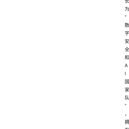
“
A
I
”