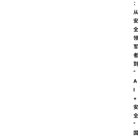
“
A
I
+
”