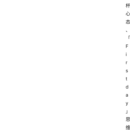
F
i
r
s
t 
d
a
y