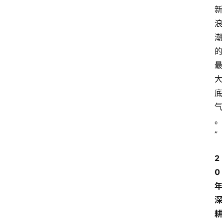
”
2
0