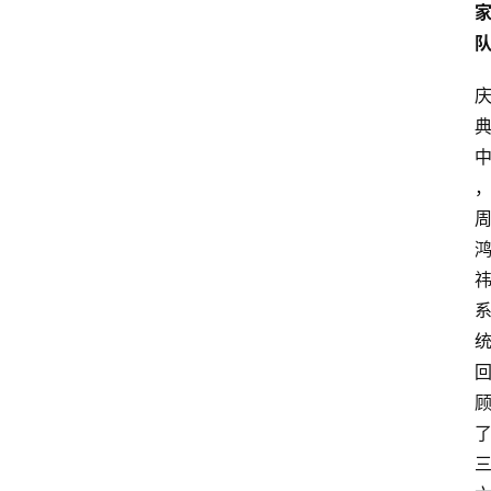
首
页
快
讯
头
条
电
商
产
业
电
商
领
域