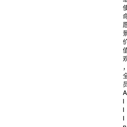
A
l
l
I
n