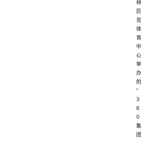
“
3
6
0