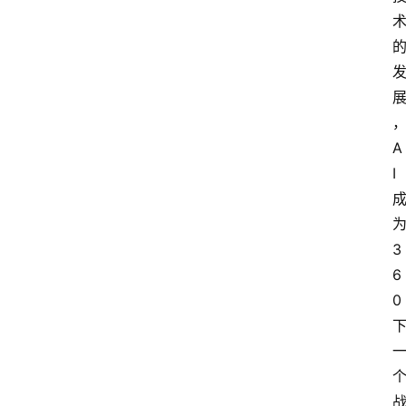
A
I
3
6
0