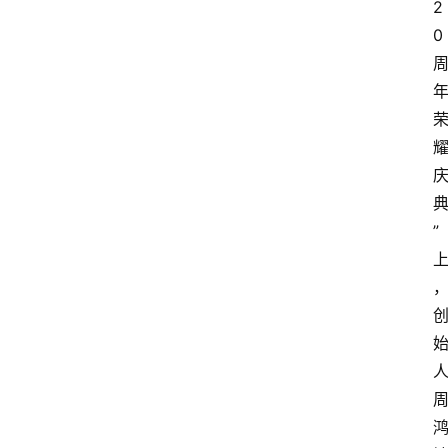
2
0
”