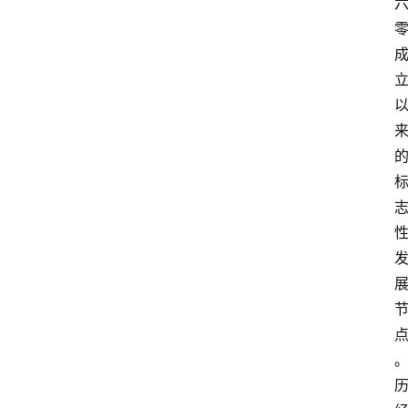
电
商
电
登录
注册
商
服
务
跨
境
电
商
电
商
专
栏