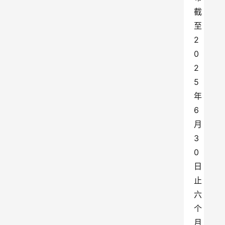
截
至
2
0
2
5
年
6
月
3
0
日
止
六
个
月