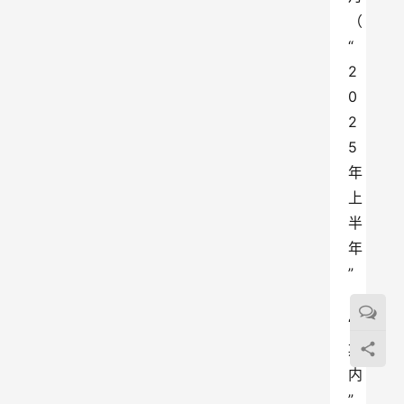
（
“
2
0
2
5
年
上
半
年
”
，
“
期
内
”