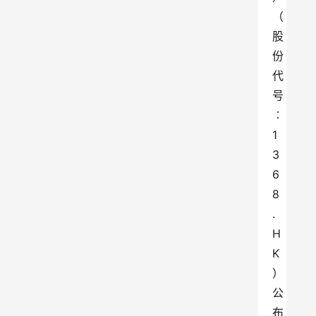
（
股
份
代
号
︰
1
3
6
8
.
H
K
）
公
布