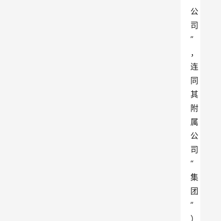
公
司
”
，
连
同
其
附
属
公
司
“
集
团
”
）