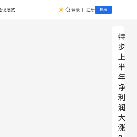
会议展览
登录
注册
投稿
特
步
上
半
年
净
利
润
大
涨