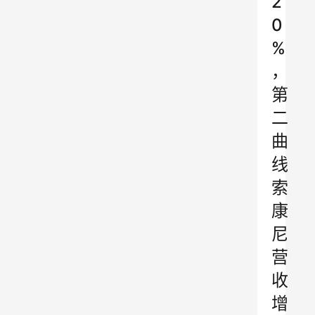
2
0
%
，
第
二
曲
线
索
康
尼
营
收
增