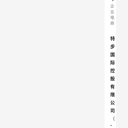
•
企
业
电
商
特
步
国
际
控
股
有
限
公
司
（
“