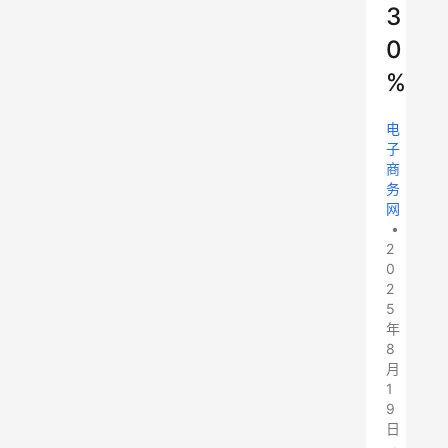
3
0
%
电
子
商
务
网
•
2
0
2
5
年
8
月
1
9
日