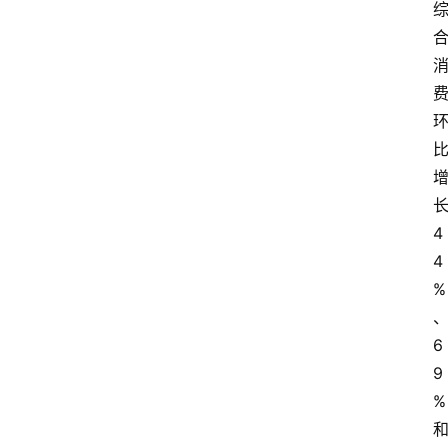
4
4
%
6
9
%