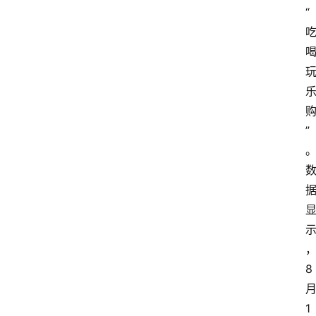
“
”
8
1