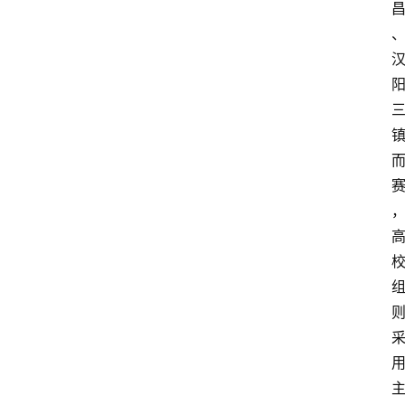
首
页
快
讯
头
条
电
商
产
业
电
商
领
域