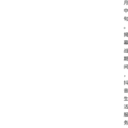
会
议
展
览