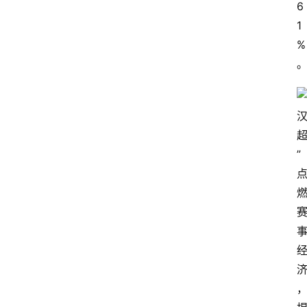
6
1
%