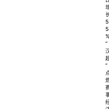
5
5
“
”