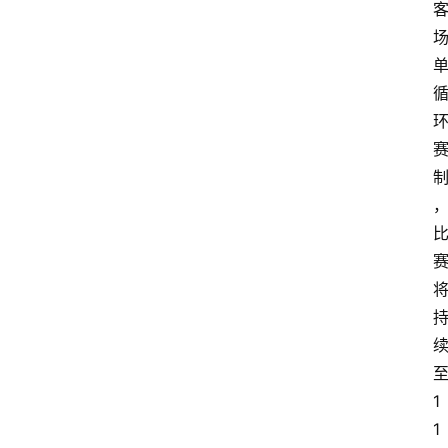
电
商
电
登录
注册
商
服
务
跨
境
电
商
电
商
专
1
栏
1