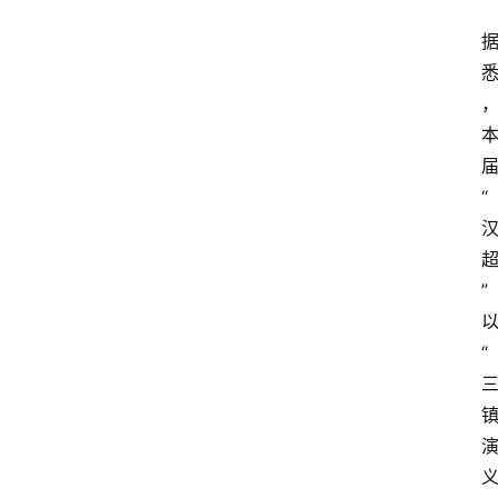
“
”
“