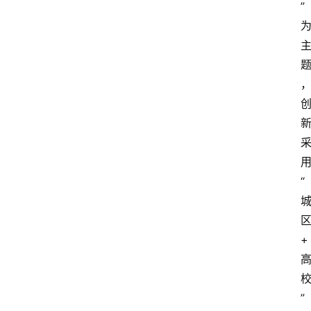
”
“
+
”