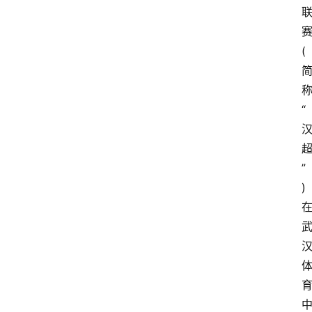
(
“
”
)