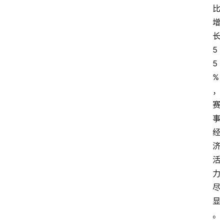
5
5
%