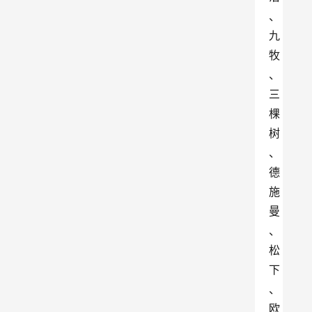
、
九
牧
、
三
棵
树
、
德
施
曼
、
松
下
、
欧