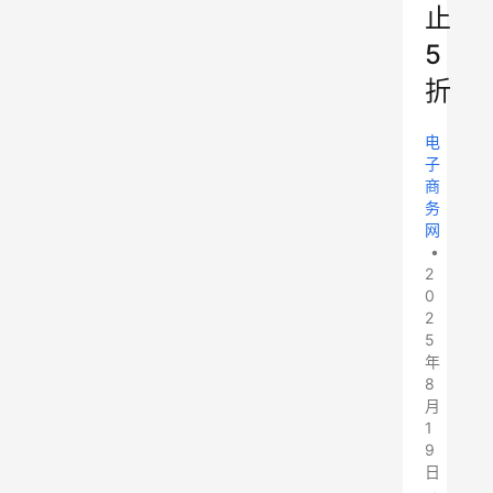
止
5
折
电
子
商
务
网
•
2
0
2
5
年
8
月
1
9
日