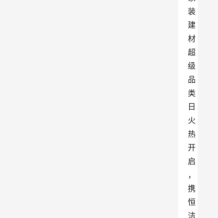
装
建
材
超
级
品
类
日
火
热
开
启
，
携
恒
洁