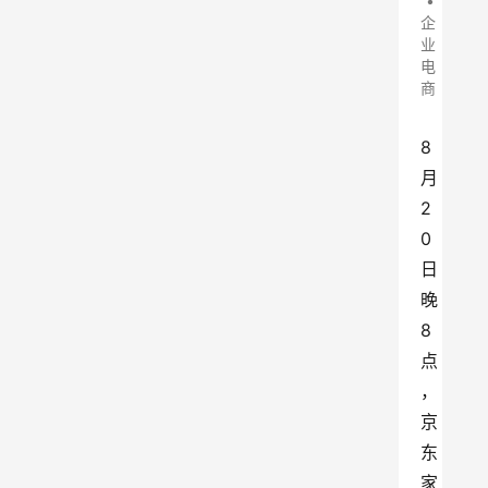
•
企
业
电
商
8
月
2
0
日
晚
8
点
，
京
东
家