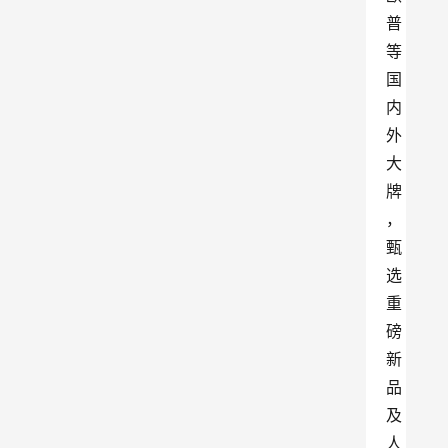
普
等
国
内
外
大
牌
，
甄
选
重
磅
新
品
及
人