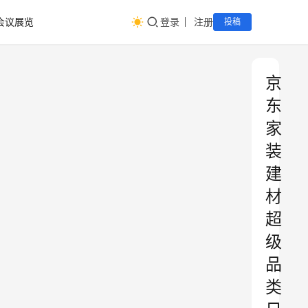
会议展览
登录
注册
投稿
京
东
家
装
建
材
超
级
品
类