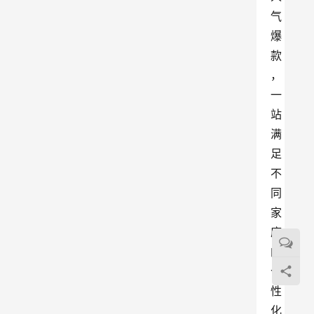
气
爆
款
，
一
站
满
足
不
同
家
庭
的
个
性
化