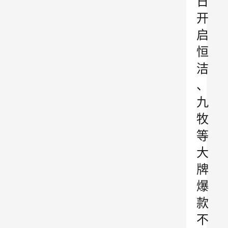
日
开
启
恒
洁
、
九
牧
等
大
牌
爆
款
不