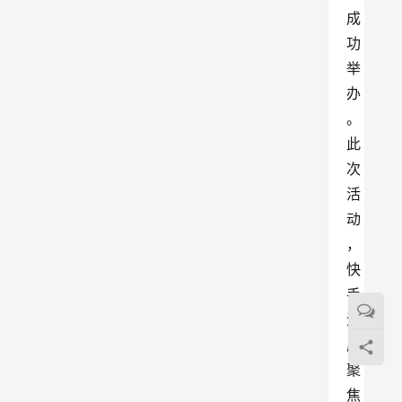
成
功
举
办
。
此
次
活
动
，
快
手
深
度
聚
焦