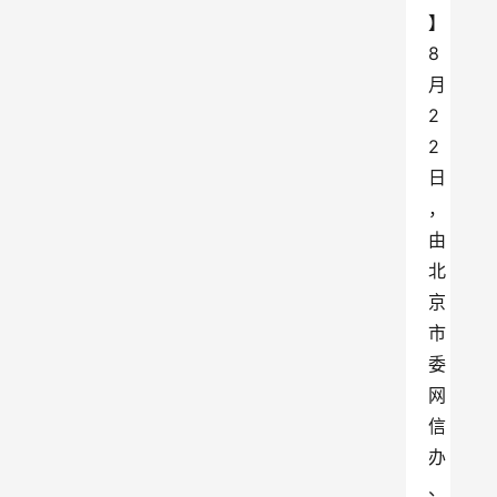
】
8
月
2
2
日
，
由
北
京
市
委
网
信
办
、