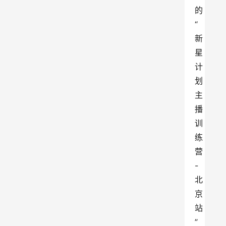
的
“
新
星
计
划
主
播
训
练
营
-
北
京
站
”