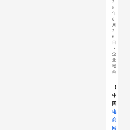
2
5
年
8
月
2
6
日
•
企
业
电
商
【
中
国
电
商
网