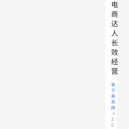
电
商
达
人
长
效
经
营
电
子
商
务
网
•
2
0