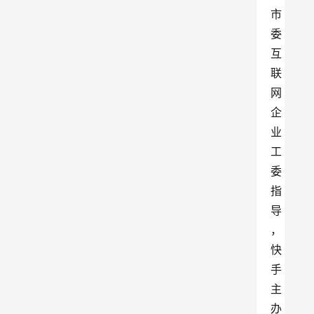
市
委
互
联
网
企
业
工
委
指
导
，
快
手
主
办