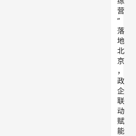
练
营
”
落
地
北
京
，
政
企
联
动
赋
能