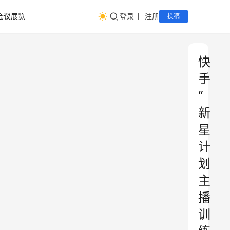
会议展览
登录
注册
投稿
快
手
“
新
星
计
划
主
播
训