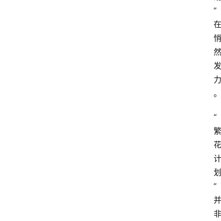
”
“
”