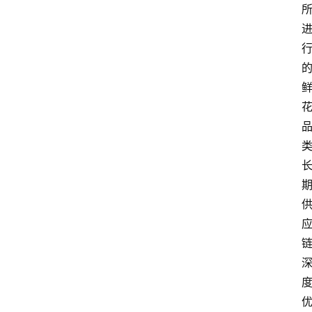
首
页
快
讯
头
条
电
商
产
业
电
商
领
域