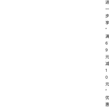
“
6
9
1
0
”