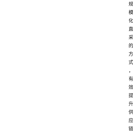
会
议
展
览