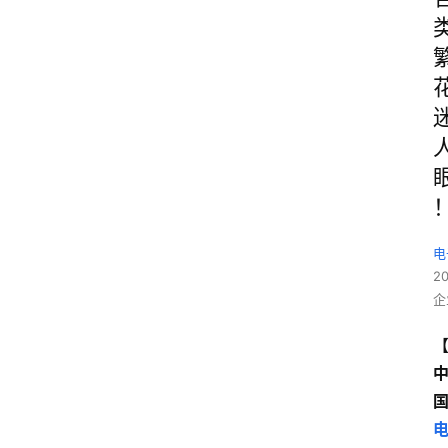
电
2
企