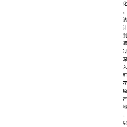
电
商
电
登录
注册
商
服
务
跨
境
电
商
电
商
专
栏