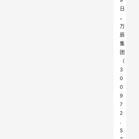
9
日
，
万
辰
集
团
（
3
0
0
9
7
2
.
S