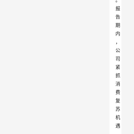
。
报
告
期
内
，
公
司
紧
抓
消
费
复
苏
机
遇