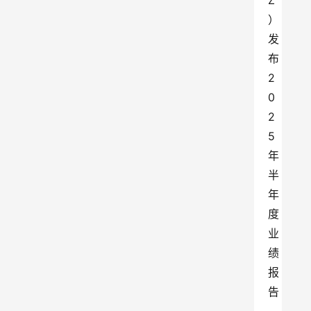
Z
）
发
布
2
0
2
5
年
半
年
度
业
绩
报
告