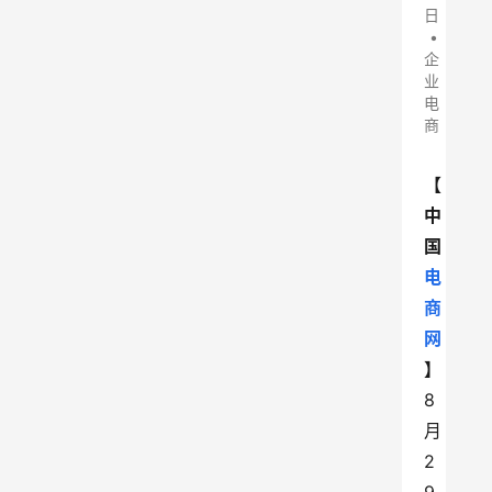
日
•
企
业
电
商
【
中
国
电
商
网
】
8
月
2