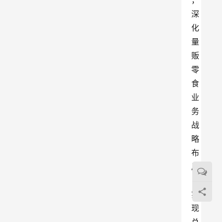
，
深
化
量
贩
零
食
业
务
战
略
布
局
，
实
现