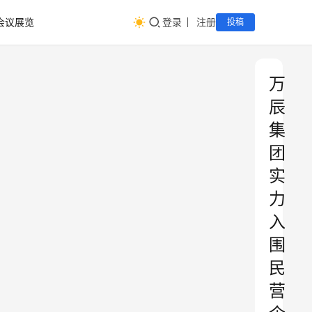
会议展览
登录
注册
投稿
万
辰
集
团
实
力
入
围
民
营