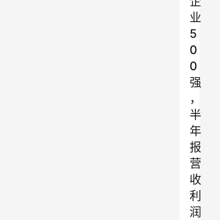
企
业
5
0
0
强
，
半
年
报
营
收
利
润