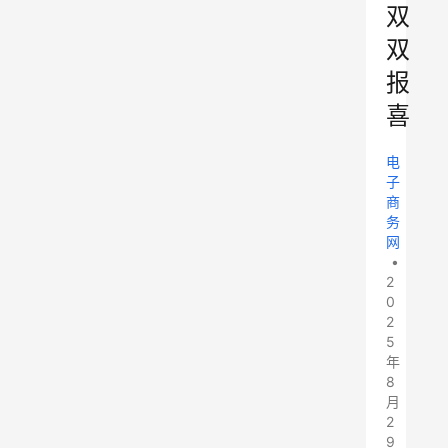
双
双
报
喜
电
子
商
务
网
•
2
0
2
5
年
8
月
2
9