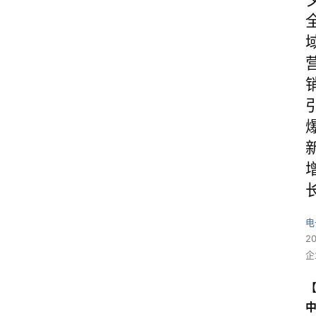
电
2
企