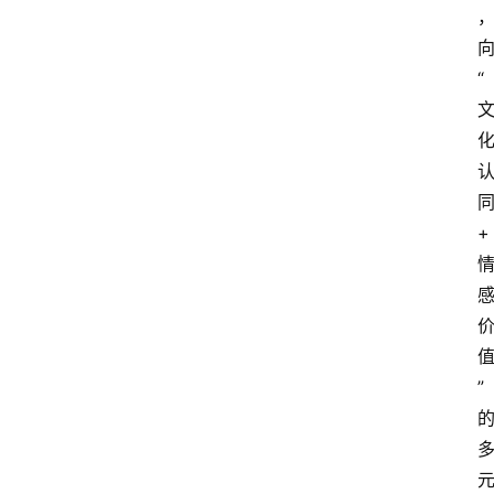
“
+
”