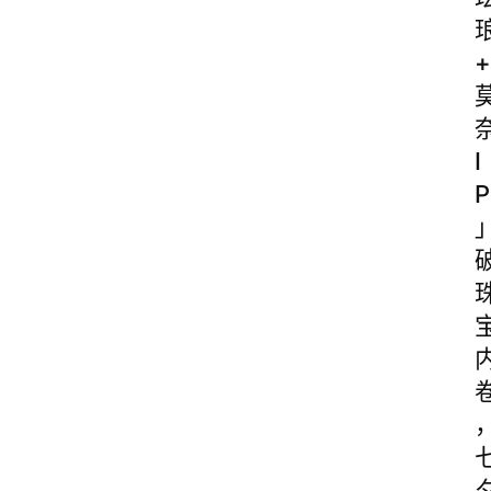
+
I
P