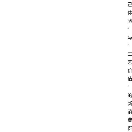
”
“
”