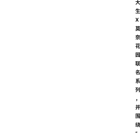
电
商
X
电
登录
注册
商
服
务
跨
境
电
商
电
商
专
栏
“