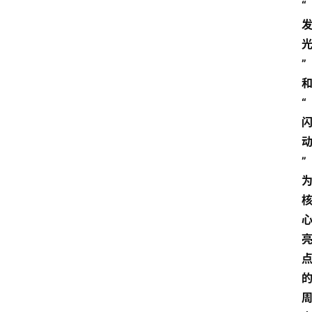
首
“
页
快
”
讯
“
头
条
电
商
”
产
业
电
商
领
域