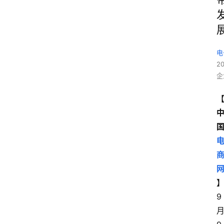
电
2
企
9