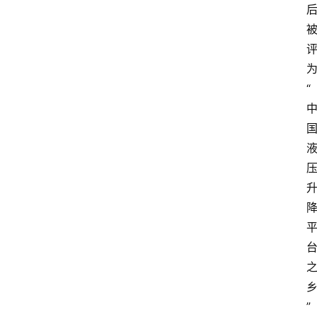
电
商
电
登录
注册
商
“
服
务
跨
境
电
商
电
商
专
栏
”