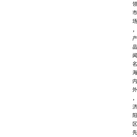
首
页
快
讯
头
条
电
商
产
业
电
商
领
域