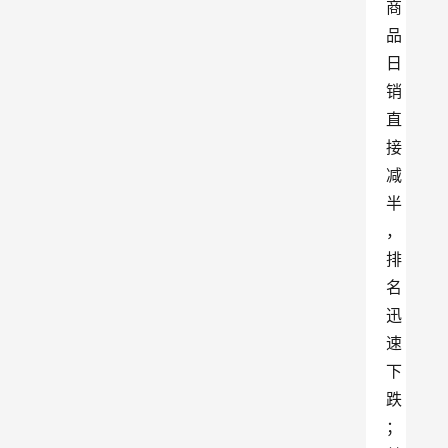
商
品
日
销
直
接
减
半
，
排
名
迅
速
下
跌
；