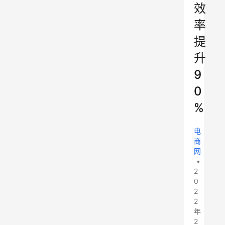
效
率
提
升
9
0
%
电
商
网
•
2
0
2
2
年
2