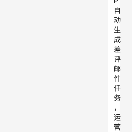
P
自
动
生
成
差
评
邮
件
任
务
，
运
营