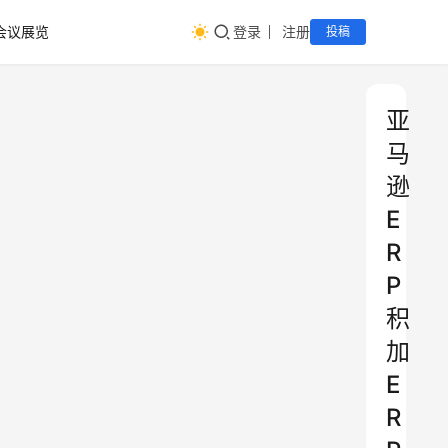
会议展览
登录
注册
投稿
亚
马
逊
E
R
P
积
加
E
R