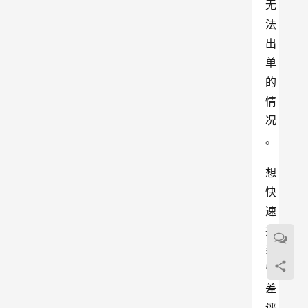
无
法
出
单
的
情
况
。
想
快
速
找
到
留
差
评