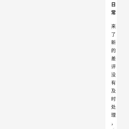
日
常
来
了
新
的
差
评
没
有
及
时
处
理
，