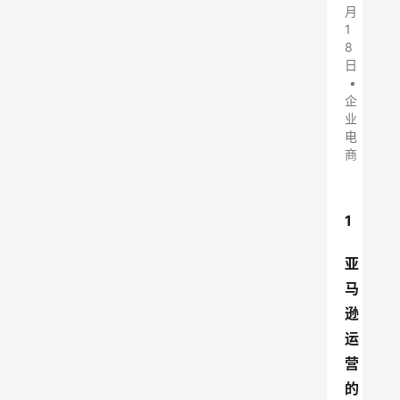
月
1
8
日
•
企
业
电
商
1
亚
马
逊
运
营
的