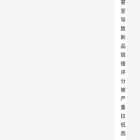
甚
至
导
致
新
品
链
接
评
分
被
严
重
拉
低
而