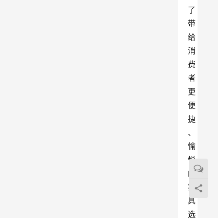
了
带
给
消
费
者
更
便
捷
、
愉
悦
的
家
具
选