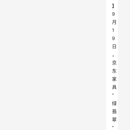
】
9
月
1
9
日
，
京
东
家
具
“
绿
翡
翠
”