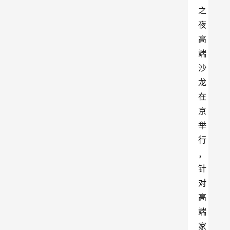
之
夜
高
端
沙
龙
在
京
举
行
，
针
对
高
端
家