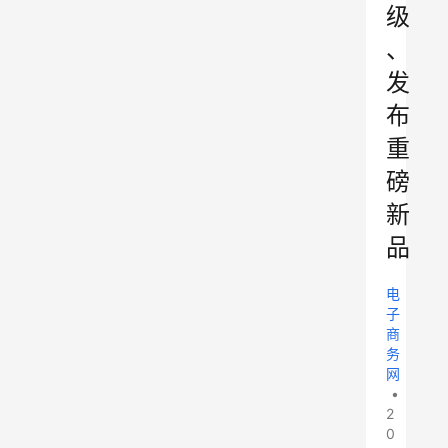
级
、
发
布
重
磅
新
品
电
子
商
务
网
•
2
0