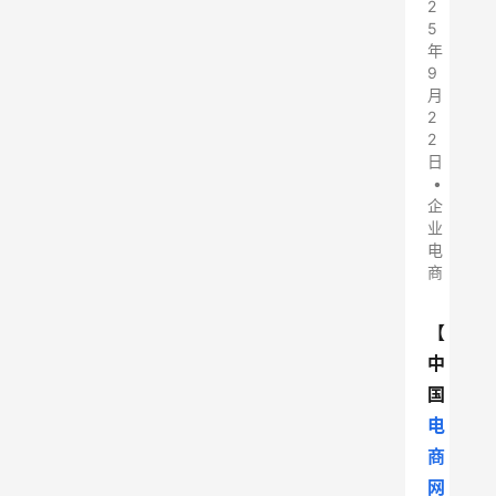
2
5
年
9
月
2
2
日
•
企
业
电
商
【
中
国
电
商
网