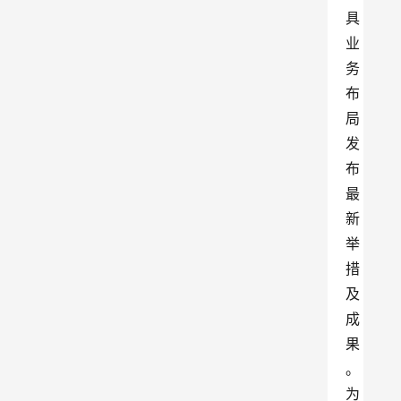
具
业
务
布
局
发
布
最
新
举
措
及
成
果
。
为