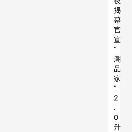
夜
揭
幕
官
宣
“
潮
品
家
”
2
.
0
升