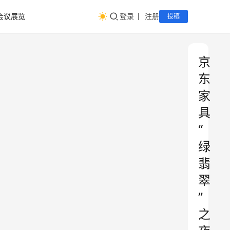
会议展览
登录
注册
投稿
京
东
家
具
“
绿
翡
翠
”
之