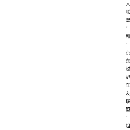
”
“
”