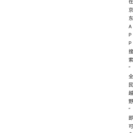
A
P
P
“
”