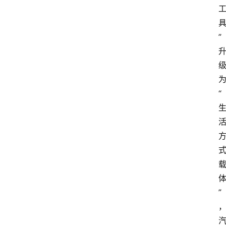
”
“
”