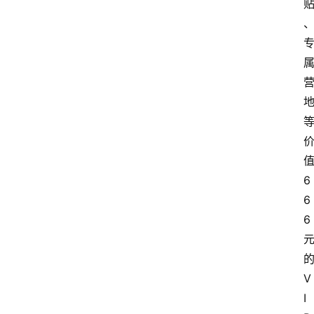
首
页
快
讯
头
条
电
商
6
产
6
业
6
电
商
V
领
I
域