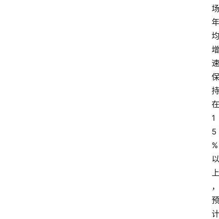
1
5
%