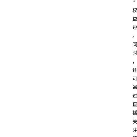
P
电
商
电
登录
注册
商
服
务
跨
境
电
商
电
商
专
栏