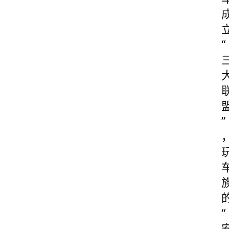
“
”
“