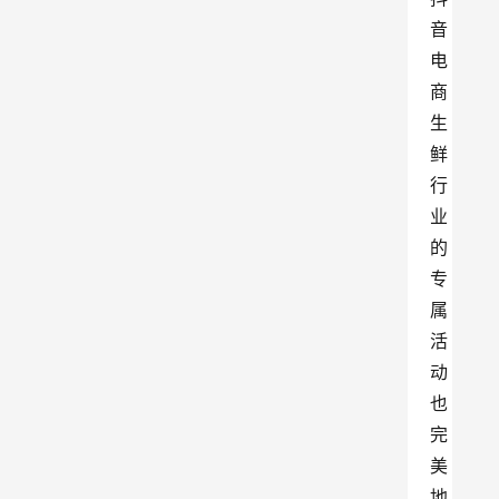
音
电
商
生
鲜
行
业
的
专
属
活
动
也
完
美
地