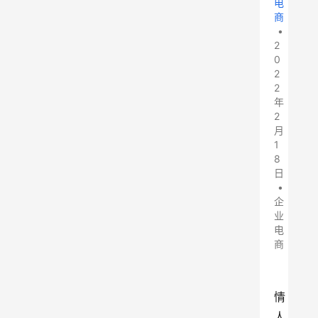
电
商
•
2
0
2
2
年
2
月
1
8
日
•
企
业
电
商
情
人