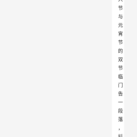
节
与
元
宵
节
的
双
节
临
门
告
一
段
落
，
抖