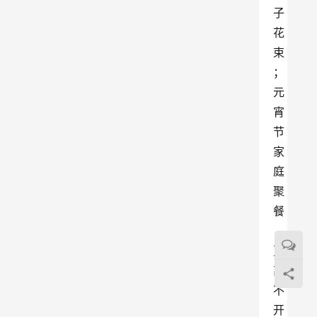
子
花
束
；
元
宵
节
家
庭
聚
餐
，
更
离
不
开