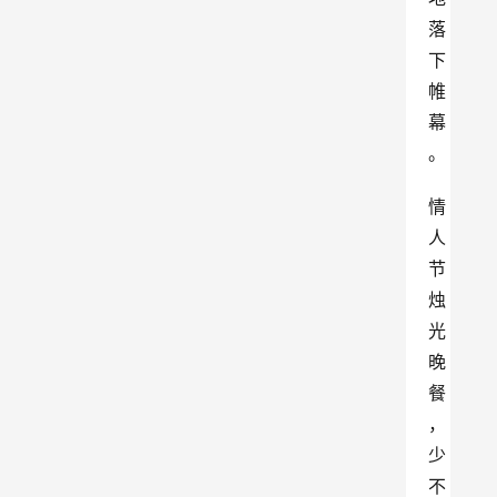
落
下
帷
幕
。
情
人
节
烛
光
晚
餐
，
少
不