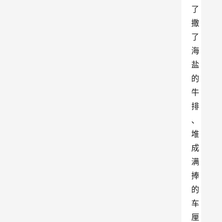
了
撒
了
海
盐
的
牛
排
、
堆
成
满
捧
的
车
厘