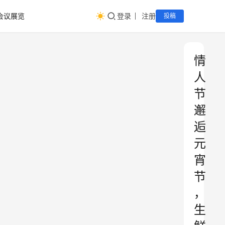
会议展览
登录
注册
投稿
情
人
节
邂
逅
元
宵
节
，
生