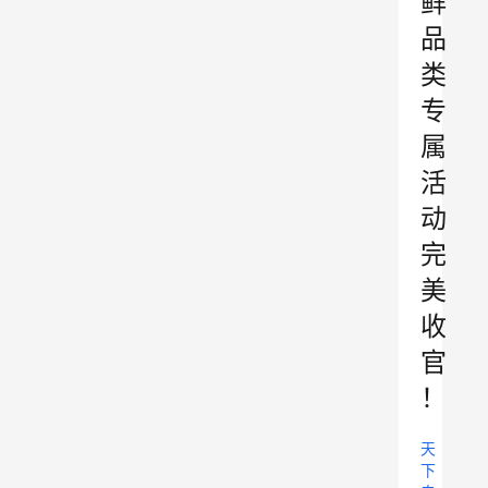
鲜
品
类
专
属
活
动
完
美
收
官
！
天
下