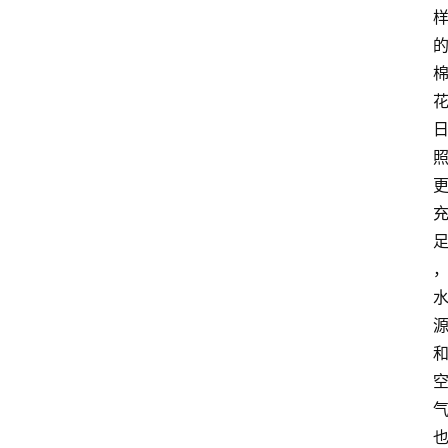
电
商
电
登录
注册
商
服
务
跨
境
电
商
电
商
专
栏