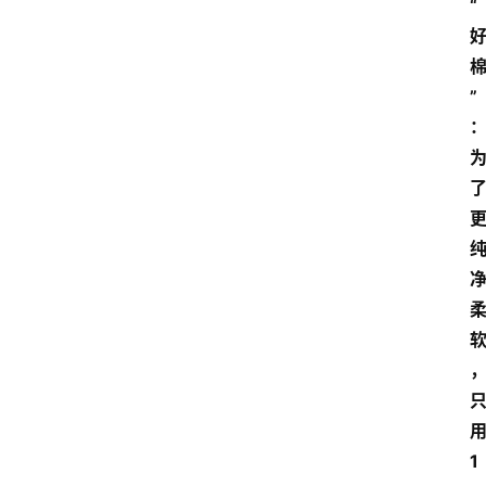
“
”
1