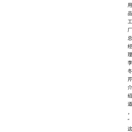
首
页
快
讯
头
条
电
商
产
业
电
商
“
领
域