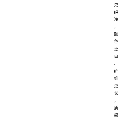
会
议
展
览