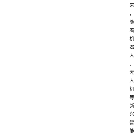
首
页
快
讯
头
条
电
商
产
业
电
商
领
域