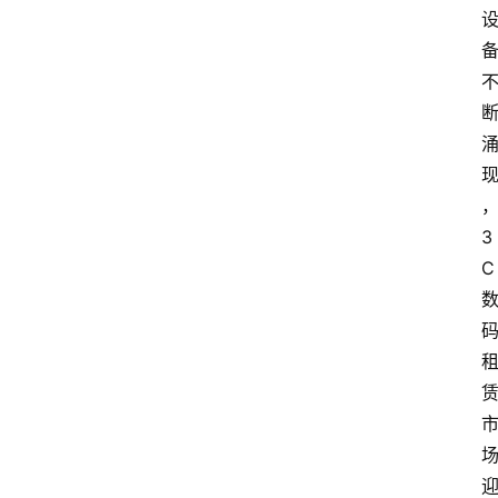
电
商
电
登录
注册
商
服
务
3
跨
C
境
电
商
电
商
专
栏