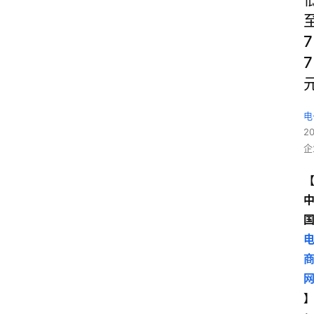
7
7
电
2
企