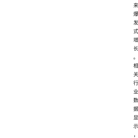
会
议
展
览