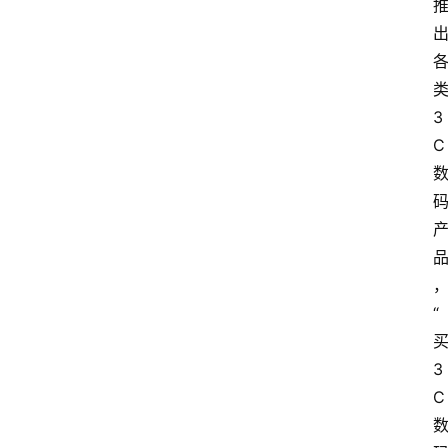
3
C
“
3
C