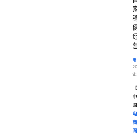
电
2
企