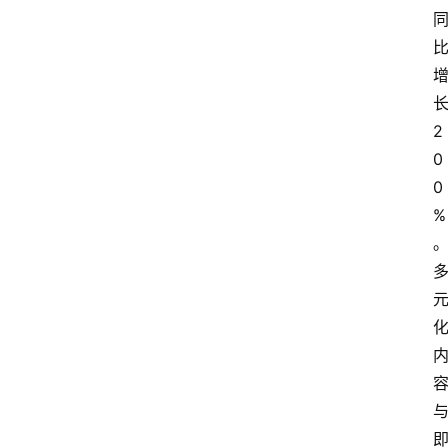
会
议
展
览
2
0
0
%