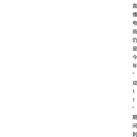
“
1
1
”