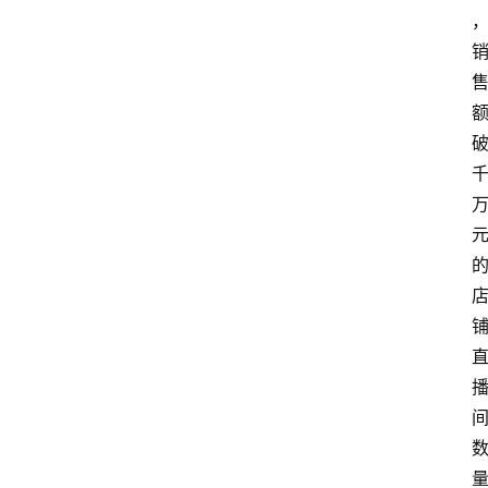
电
商
电
登录
注册
商
服
务
跨
境
电
商
电
商
专
栏