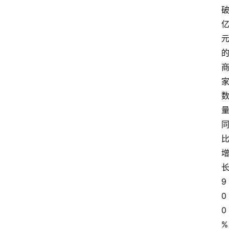
首
页
快
讯
头
条
电
商
产
业
电
9
商
0
0
领
域
%