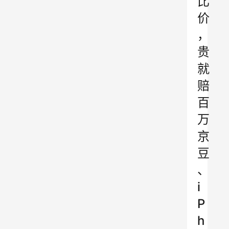
比
价
，
贵
就
赔
百
万
京
豆
、
i
P
h