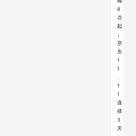
晚
8
点
起
，
京
东
1
1
.
1
1
连
续
3
天