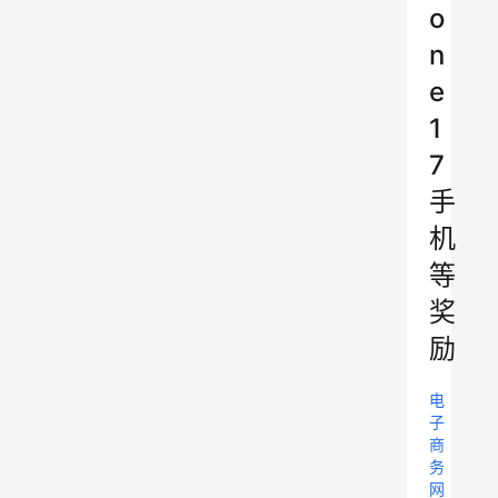
o
n
e
1
7
手
机
等
奖
励
电
子
商
务
网