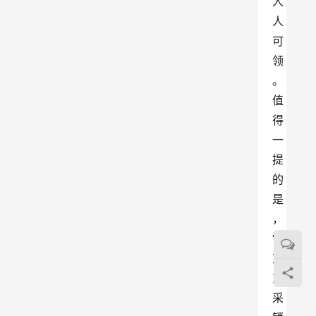
人
人
可
领
。
值
得
一
提
的
是
，
“
京
东
采