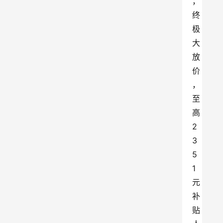
，
终
极
大
放
价
，
至
高
2
3
5
1
元
补
贴