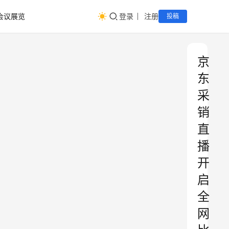
会议展览
登录
注册
投稿
京
东
采
销
直
播
开
启
全
网