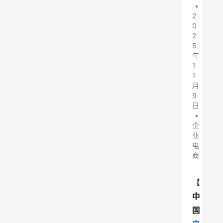
•
2
0
2
5
年
1
1
月
9
日
•
企
业
电
商
【
中
国