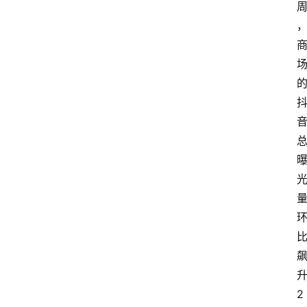
电
商
电
登录
注册
商
服
务
跨
境
电
商
电
商
专
栏
2