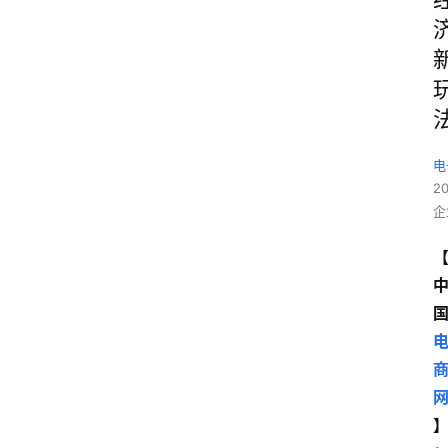
电
2
企