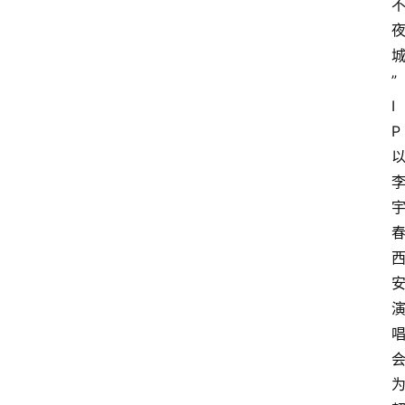
”
I
P