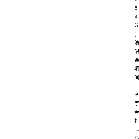
6
4
%