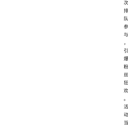
首
页
快
讯
头
条
电
商
产
业
电
商
领
域