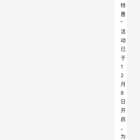
特
惠
”
活
动
已
于
1
2
月
8
日
开
启
，
为