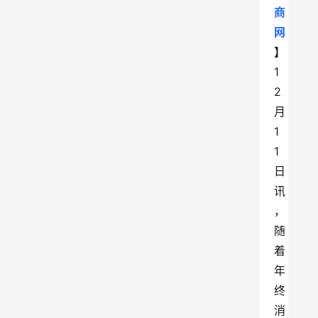
商
网
】
1
2
月
1
1
日
讯
，
随
着
年
终
消