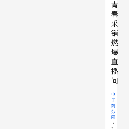
青
春
采
销
燃
爆
直
播
间
电
子
商
务
网
•
2