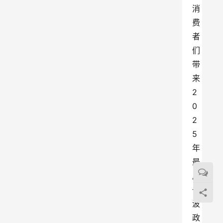
消
费
者
们
带
来
2
0
2
5
年
最
后
一
波
政