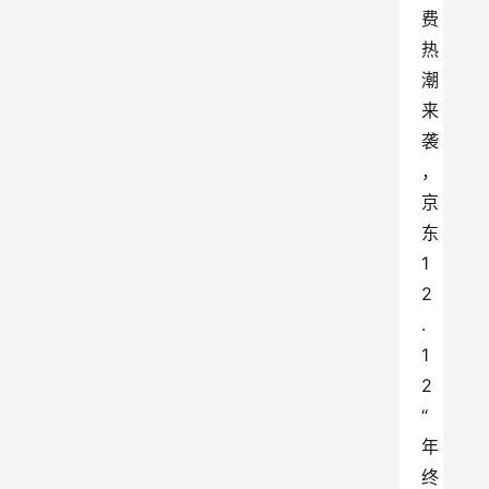
费
热
潮
来
袭
，
京
东
1
2
.
1
2
“
年
终