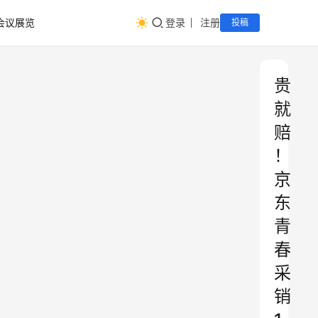
会议展览
登录
注册
投稿
贵
就
赔
！
京
东
青
春
采
销