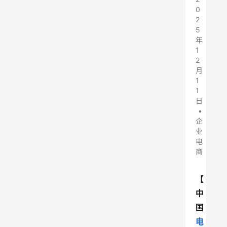
0
2
5
年
1
2
月
1
1
日
•
企
业
电
商
【
中
国
电