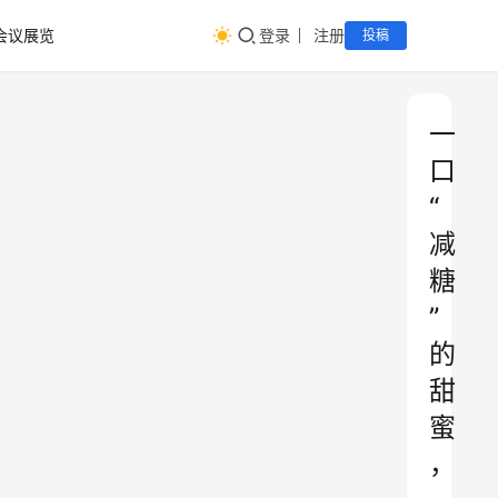
会议展览
登录
注册
投稿
一
口
“
减
糖
”
的
甜
蜜
，