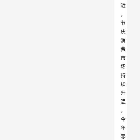
近
，
节
庆
消
费
市
场
持
续
升
温
。
今
年
零