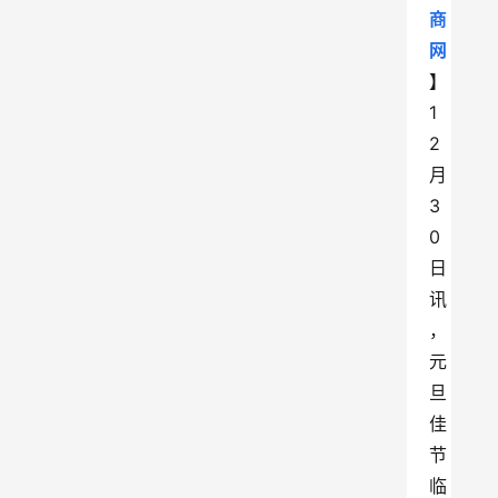
商
网
】
1
2
月
3
0
日
讯
，
元
旦
佳
节
临