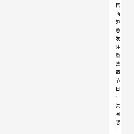
售
商
超
愈
发
注
重
营
造
节
日
“
氛
围
感
”