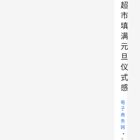
超
市
填
满
元
旦
仪
式
感
电
子
商
务
网
•
2