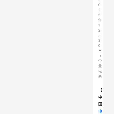
0
2
5
年
1
2
月
3
0
日
•
企
业
电
商
【
中
国
电