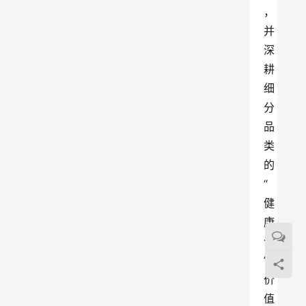
，
并
深
耕
细
分
品
类
的
“
健
康
化
”
价
值