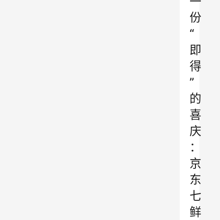
一
份
“
即
得
”
的
喜
庆
：
京
东
七
鲜