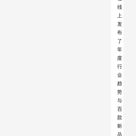
线
上
发
布
了
年
度
行
业
趋
势
与
百
款
新
品