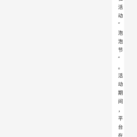
活
动
“
泡
泡
节
”
。
活
动
期
间
，
平
台
在