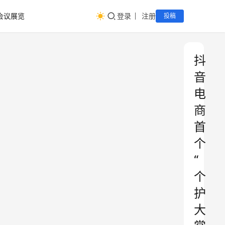
会议展览
登录
注册
投稿
抖
音
电
商
首
个
“
个
护
大