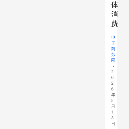
体
消
费
电
子
商
务
网
•
2
0
2
6
年
5
月
1
3
日