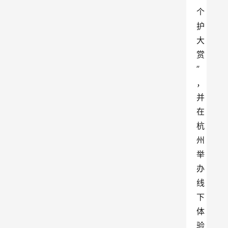
个
护
大
赏
”
，
并
在
杭
州
举
办
线
下
体
验