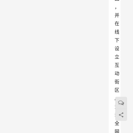
，
并
在
线
下
设
立
互
动
街
区
。
活
动
全
网