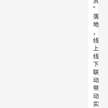
赏
”
落
地
，
线
上
线
下
联
动
带
动
实