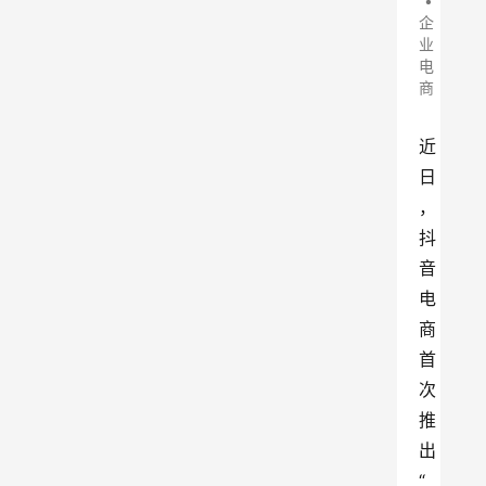
•
企
业
电
商
近
日
，
抖
音
电
商
首
次
推
出
“