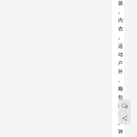
装
、
内
衣
、
运
动
户
外
、
箱
包
配
饰
、
钟