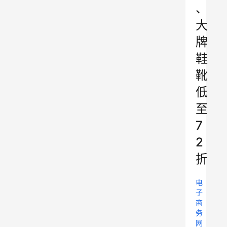
、
大
牌
鞋
靴
低
至
7
2
折
电
子
商
务
网