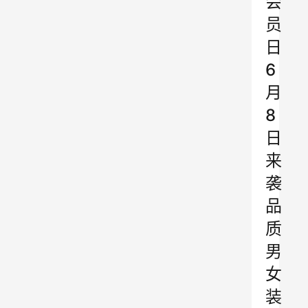
会
员
日
6
月
8
日
来
袭
品
质
男
女
装