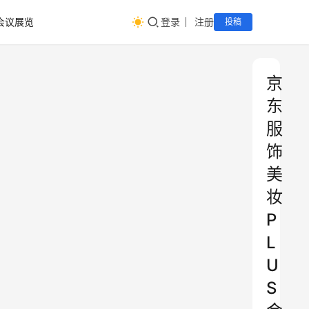
会议展览
登录
注册
投稿
京
东
服
饰
美
妆
P
L
U
S