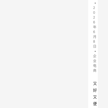
•
2
0
2
6
年
6
月
8
日
•
企
业
电
商
又
好
又
便