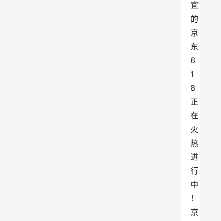
宜
的
京
东
6
1
8
正
在
火
热
进
行
中
！
京