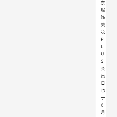
东
服
饰
美
妆
P
L
U
S
会
员
日
也
于
6
月