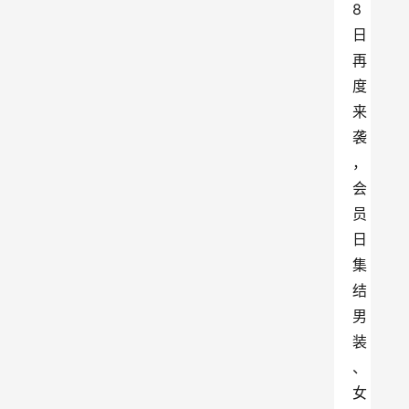
8
日
再
度
来
袭
，
会
员
日
集
结
男
装
、
女