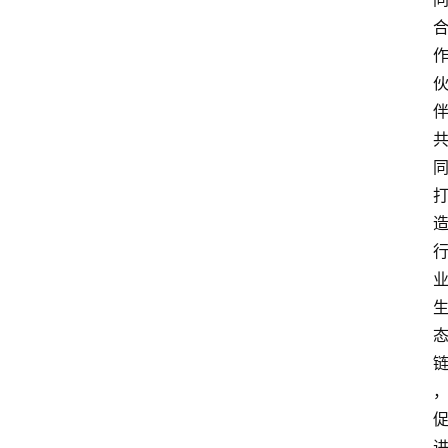
首
页
快
讯
头
条
电
商
产
业
电
商
领
域