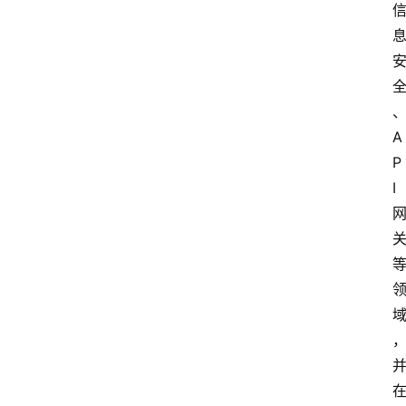
A
P
I