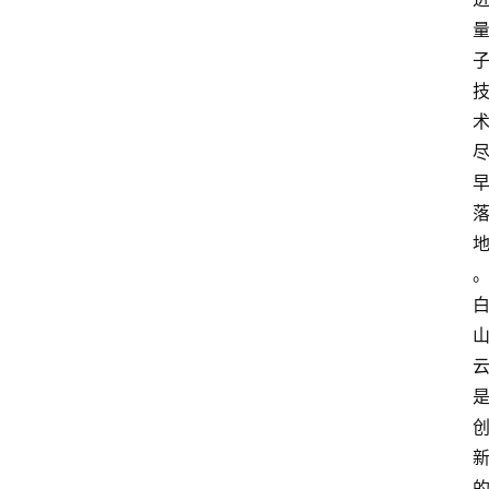
电
商
电
登录
注册
商
服
务
跨
境
电
商
电
商
专
栏