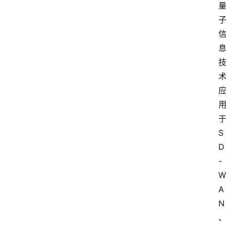
S
D
-
W
A
N