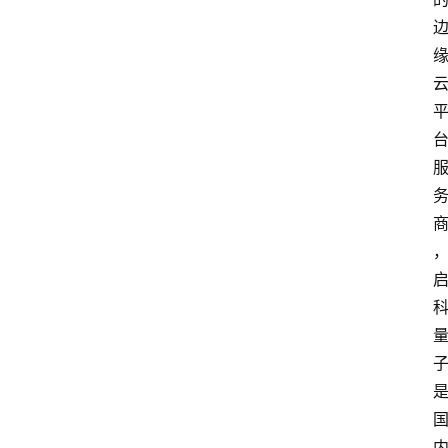
会
议
展
览