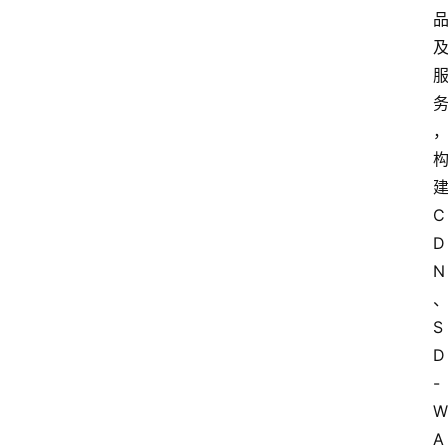
C
D
N
S
D
-
W
A