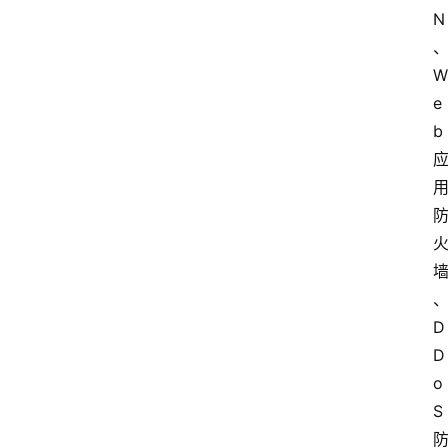
N
W
e
b
D
D
o
S