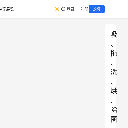
会议展览
登录
注册
投稿
吸
、
拖
、
洗
、
烘
、
除
菌