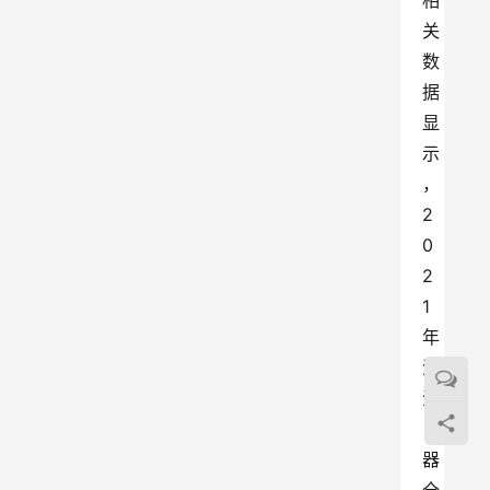
相
关
数
据
显
示
，
2
0
2
1
年
清
洁
电
器