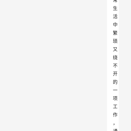
常
生
活
中
繁
琐
又
绕
不
开
的
一
项
工
作
，