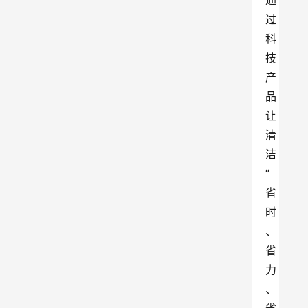
通
过
科
技
产
品
让
清
洁
“
省
时
、
省
力
、