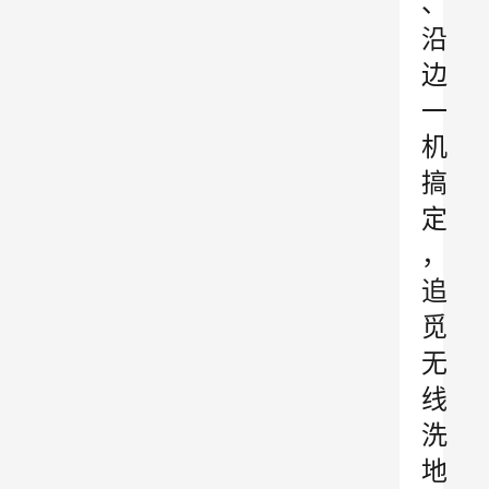
、
沿
边
一
机
搞
定
，
追
觅
无
线
洗
地