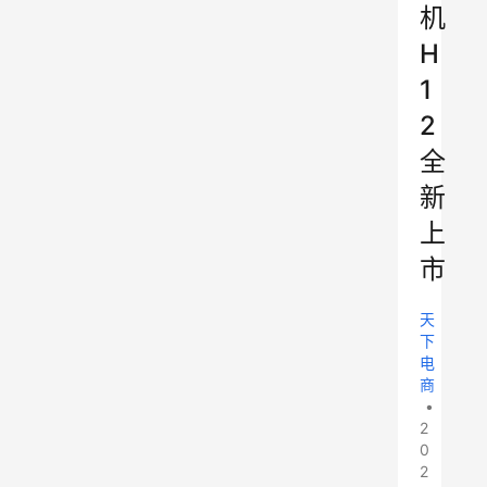
机
H
1
2
全
新
上
市
天
下
电
商
•
2
0
2