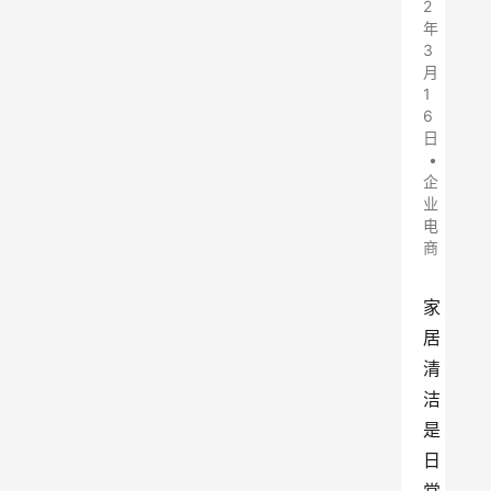
2
年
3
月
1
6
日
•
企
业
电
商
家
居
清
洁
是
日