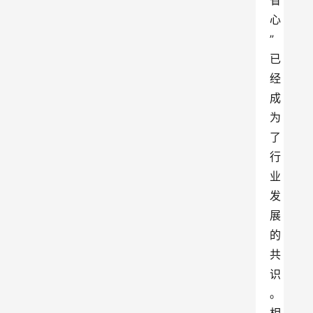
省
心
”
已
经
成
为
了
行
业
发
展
的
共
识
。