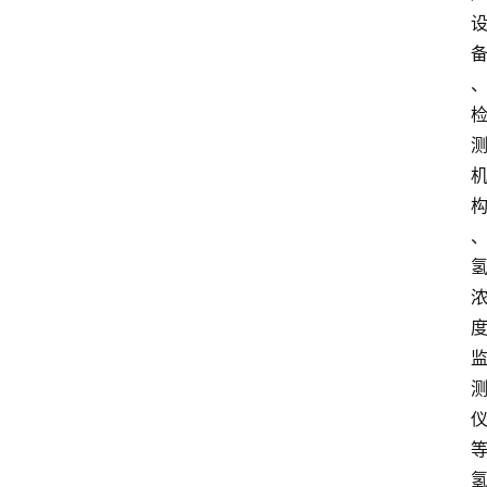
电
商
电
登录
注册
商
服
务
跨
境
电
商
电
商
专
栏