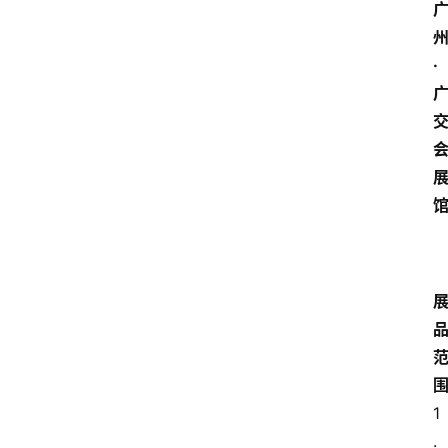
·
1
.