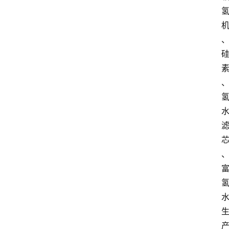
首
页
快
讯
头
条
电
商
产
业
电
商
领
域