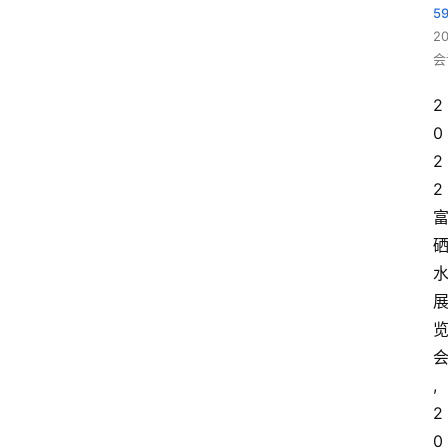
5
2
会
2
0
2
2
,
2
0