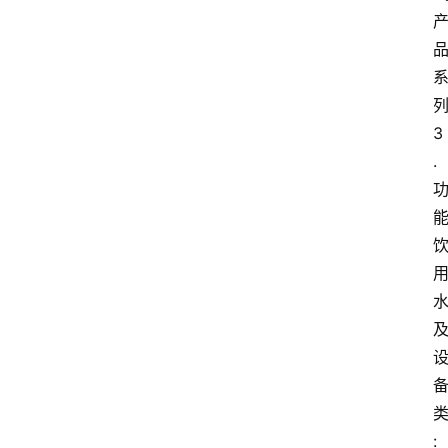
会
议
展
览
3
.
: