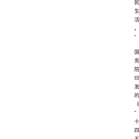
电
商
领
域
”
电
商
电
登录
注册
商
服
务
跨
“
境
电
商