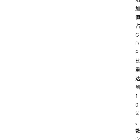
G
D
P
1
0
%