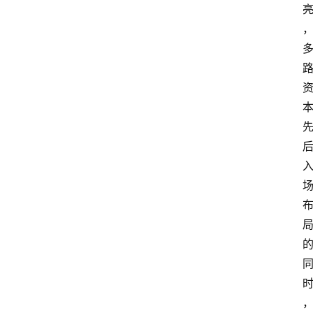
会
议
展
览