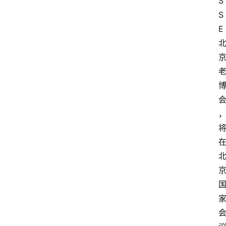
S
S
E