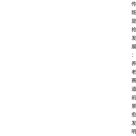
电
商
电
登录
注册
商
服
务
跨
境
电
商
电
商
专
栏