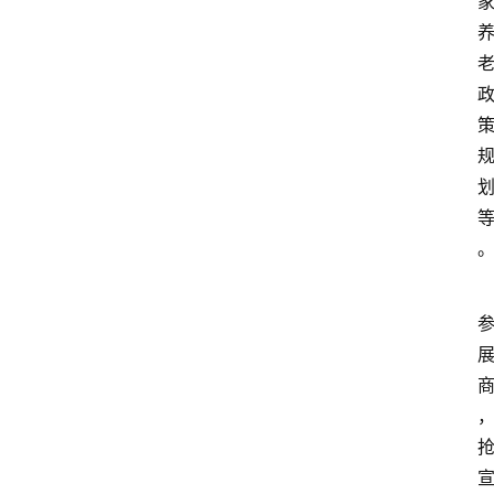
首
页
快
讯
头
条
电
商
产
业
电
商
领
域