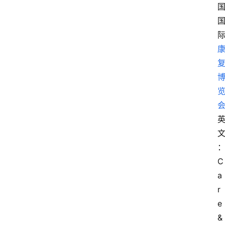
英
C
a
r
e 
& 