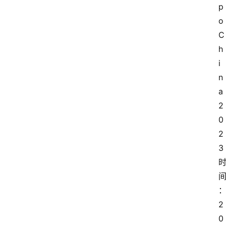
p
o 
C
h
i
n
a 
2
0
2
3
时
2
0