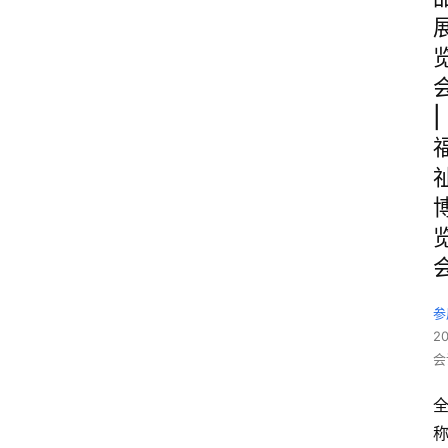
|
参
2
会
全