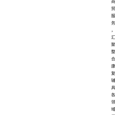
首
页
快
讯
头
条
电
商
产
业
电
商
领
域