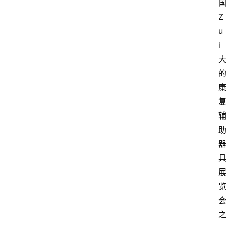
Z
u
i