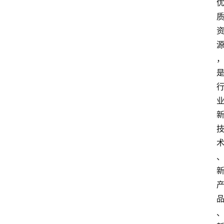
电
商
电
登录
注册
商
服
务
跨
境
电
商
电
商
专
栏