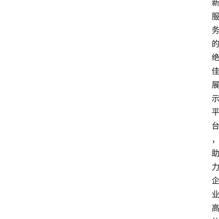
会
议
展
览