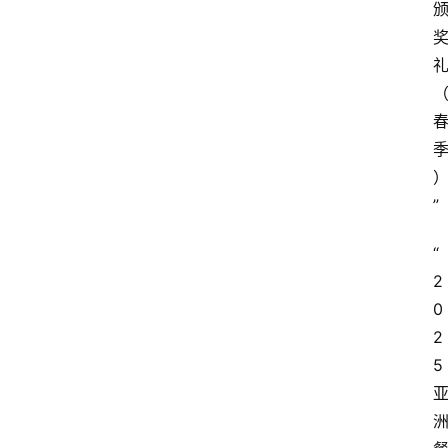
”
“
2
0
2
5