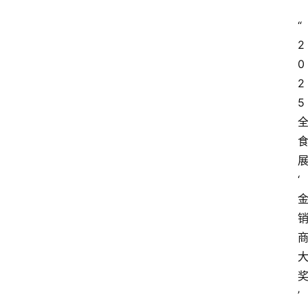
“
2
0
2
5
‘
’