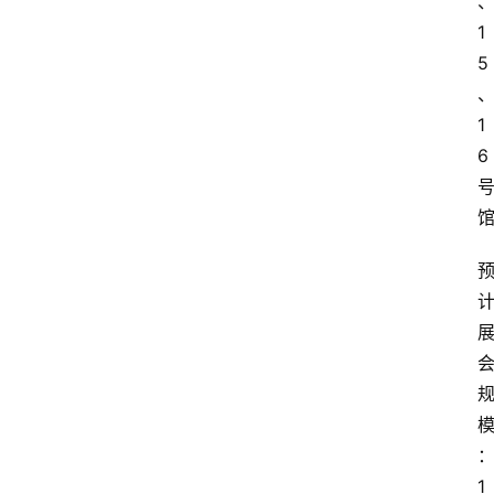
会
1
议
5
展
览
1
6
1