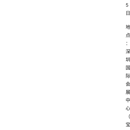
首
5
页
快
讯
头
条
电
商
产
业
电
商
领
域