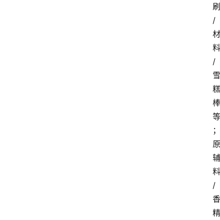
/
/
/