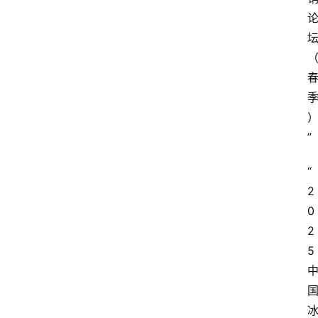
”
“
2
0
2
5