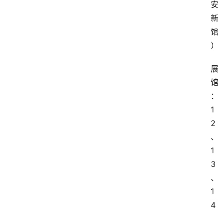
电
商
电
登录
注册
商
服
务
跨
1
境
2
电
商
1
3
电
商
专
1
栏
4