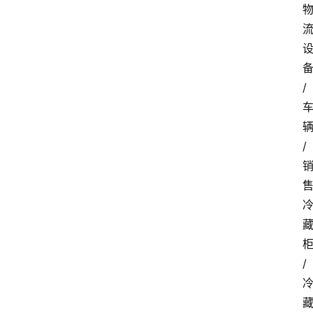
/
/
/