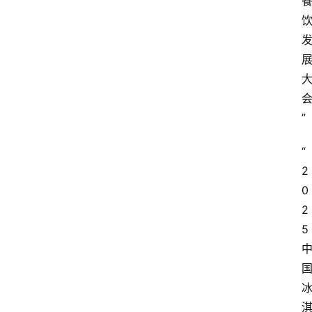
”
“
2
0
2
5